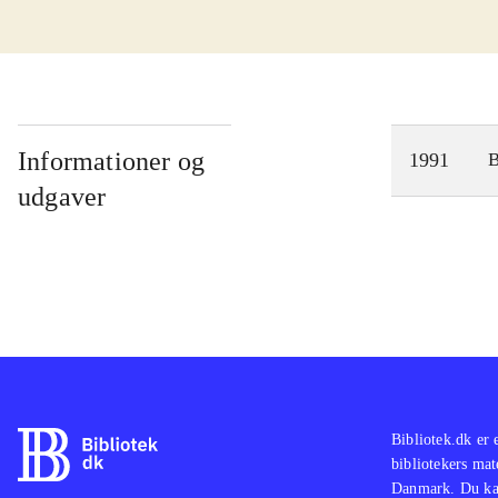
Informationer og
1991
udgaver
Bibliotek.dk er 
bibliotekers mat
Danmark. Du kan