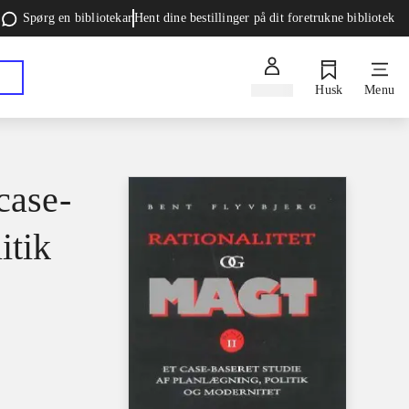
Spørg en bibliotekar
Hent dine bestillinger på dit foretrukne bibliotek
Log ind
Husk
Menu
case-
itik