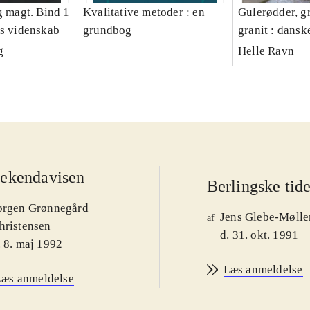
g magt. Bind 1
Kvalitative metoder : en
Gulerødder, gr
es videnskab
grundbog
granit : dansk
parcelhushav
g
Helle Ravn
ekendavisen
Berlingske tid
ørgen Grønnegård
Jens Glebe-Mølle
af
hristensen
d. 31. okt. 1991
. 8. maj 1992
Læs anmeldelse
Læs anmeldelse