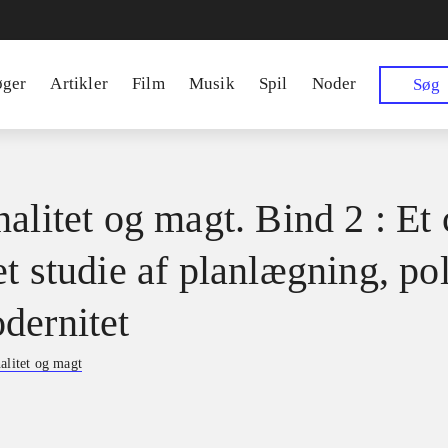
øger
Artikler
Film
Musik
Spil
Noder
Søg
alitet og magt. Bind 2 : Et 
t studie af planlægning, pol
dernitet
alitet og magt