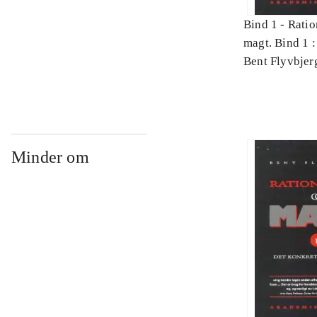
Bind 1 -
Ratio
magt. Bind 1 :
videnskab
Bent Flyvbjer
Minder om