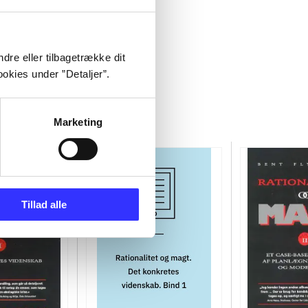
dre eller tilbagetrække dit
okies under ”Detaljer”.
Marketing
Tillad alle