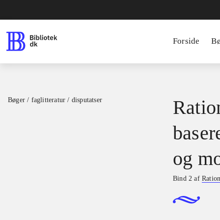
Forside
B
Bøger / faglitteratur / disputatser
Ration
basere
og mo
Bind 2 af
Ration