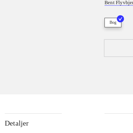
Bent Flyvbje
Bog
Detaljer
...
...