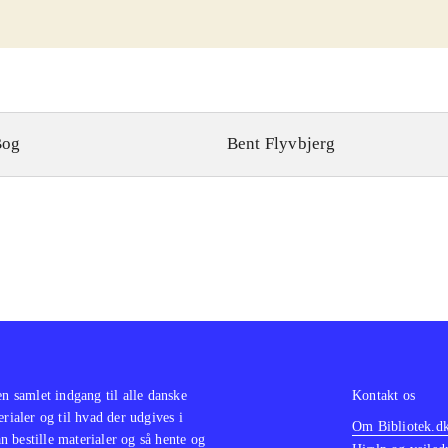
Bog
Bent Flyvbjerg
en samlet indgang til alle danske
Kontakt os
erialer og til hvad der udgives i
Om Bibliotek.d
 bestille materialer og så hente og