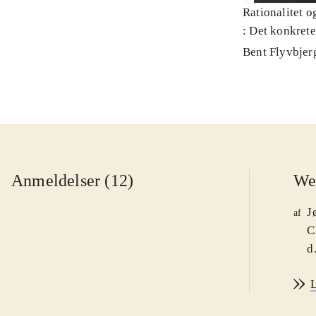
Rationalitet o
: Det konkret
Bent Flyvbjer
Anmeldelser (12)
We
J
af
C
d