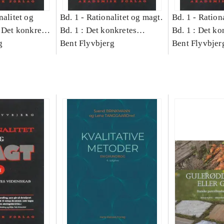
nalitet og
Bd. 1 -
Rationalitet og magt.
Bd. 1 -
Rationa
 Det konkretes
Bd. 1 : Det konkretes
Bd. 1 : Det ko
g
videnskab
Bent Flyvbjerg
videnskab
Bent Flyvbjer