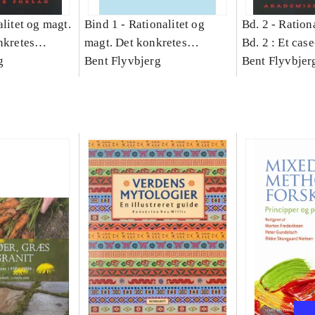
litet og magt.
Bind 1 -
Rationalitet og
Bd. 2 -
Rationa
nkretes
magt. Det konkretes
Bd. 2 : Et cas
g
videnskab. Bind 1
Bent Flyvbjerg
studie af plan
Bent Flyvbjer
politik og mod