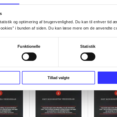
s
atistik og optimering af brugervenlighed. Du kan til enhver tid æn
ookies” i bunden af siden. Du kan læse mere om de anvendte co
Funktionelle
Statistik
Tillad valgte