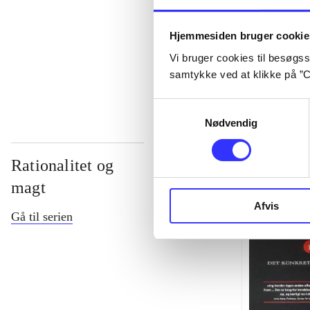
...
Hjemmesiden bruger cookie
Vi bruger cookies til besøgsst
...
samtykke ved at klikke på ”C
Samtykkevalg
Nødvendig
Rationalitet og
magt
Afvis
Gå til serien