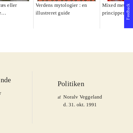
æs eller
Verdens mytologier : en
Mixed methods
Feedback
e
illustreret guide
principper og 
er 1950-2008
ende
Politiken
r
Noralv Veggeland
af
d. 31. okt. 1991