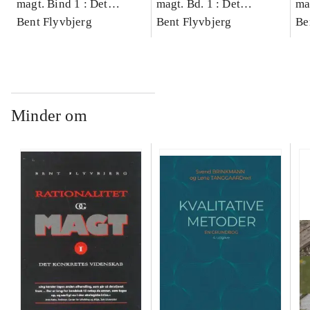
magt. Bind 1 : Det
magt. Bd. 1 : Det
ma
konkretes videnskab
Bent Flyvbjerg
konkretes videnskab
Bent Flyvbjerg
ko
Be
Minder om