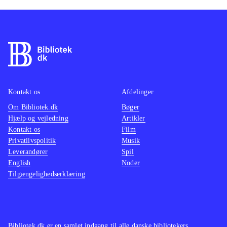
Kontakt os
Afdelinger
Om Bibliotek.dk
Bøger
Hjælp og vejledning
Artikler
Kontakt os
Film
Privatlivspolitik
Musik
Leverandører
Spil
English
Noder
Tilgængelighedserklæring
Bibliotek.dk er en samlet indgang til alle danske bibliotekers