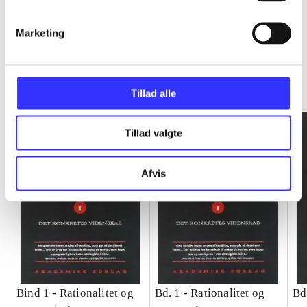
Marketing
Rationalitet og magt
Gå til serien
Tillad alle
Tillad valgte
Afvis
Bind 1 -
Rationalitet og
Bd. 1 -
Rationalitet og
Bd