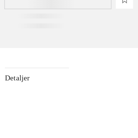
loading
Detaljer
...
...
...
...
...
...
...
...