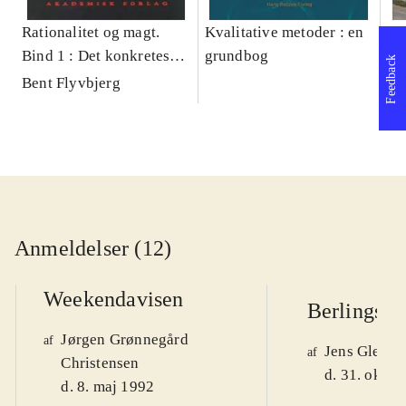
Rationalitet og magt.
Kvalitative metoder : en
Gu
Bind 1 : Det konkretes
grundbog
gr
Feedback
videnskab
pa
Bent Flyvbjerg
He
20
Anmeldelser (12)
Weekendavisen
Berlingske
Jørgen Grønnegård
af
Jens Glebe-
af
Christensen
d. 31. okt. 
d. 8. maj 1992