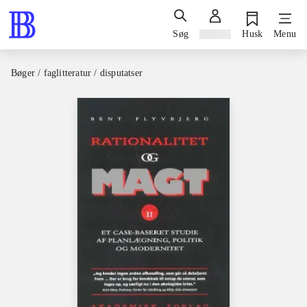
Søg
Log ind
Husk
Menu
Bøger / faglitteratur / disputatser