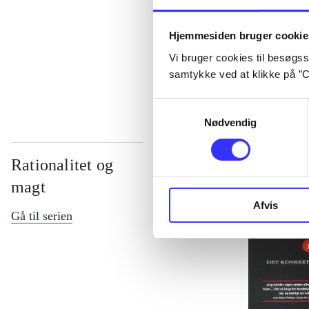
...
Hjemmesiden bruger cookie
Vi bruger cookies til besøgsst
...
samtykke ved at klikke på ”C
Samtykkevalg
Nødvendig
Rationalitet og
magt
Afvis
Gå til serien