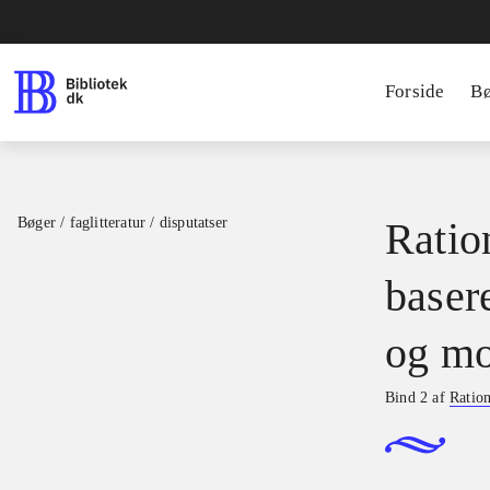
Forside
B
Bøger / faglitteratur / disputatser
Ration
basere
og mo
Bind 2 af
Ration