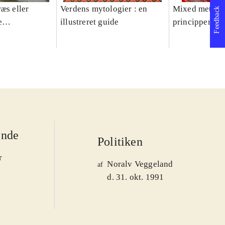
æs eller
Verdens mytologier : en
Mixed methods
Feedback
e
illustreret guide
principper og 
er 1950-2008
ende
Politiken
r
Noralv Veggeland
af
d. 31. okt. 1991