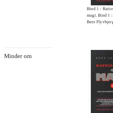
Bind 1 -
Ratio
magt. Bind 1 :
videnskab
Bent Flyvbjer
Minder om