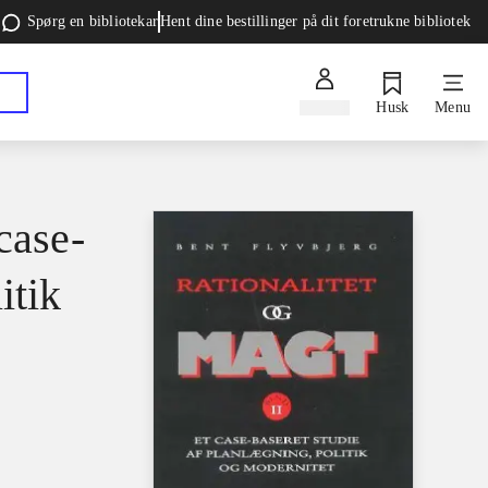
Spørg en bibliotekar
Hent dine bestillinger på dit foretrukne bibliotek
Log ind
Husk
Menu
case-
itik