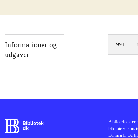
Informationer og
1991
udgaver
Bibliotek.dk er 
bibliotekers mat
Danmark. Du kan