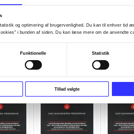
s
atistik og optimering af brugervenlighed. Du kan til enhver tid æn
ookies” i bunden af siden. Du kan læse mere om de anvendte co
Funktionelle
Statistik
Tillad valgte