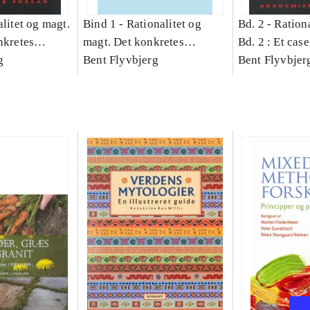
litet og magt.
Bind 1 -
Rationalitet og
Bd. 2 -
Rationa
nkretes
magt. Det konkretes
Bd. 2 : Et cas
g
videnskab. Bind 1
Bent Flyvbjerg
studie af plan
Bent Flyvbjer
politik og mod