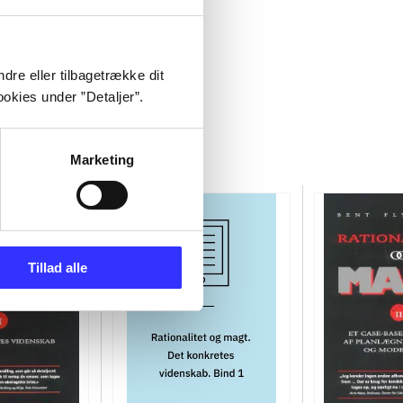
dre eller tilbagetrække dit
okies under ”Detaljer”.
Marketing
Tillad alle