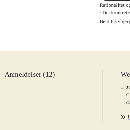
Rationalitet o
: Det konkret
Bent Flyvbjer
Anmeldelser (12)
We
J
af
C
d