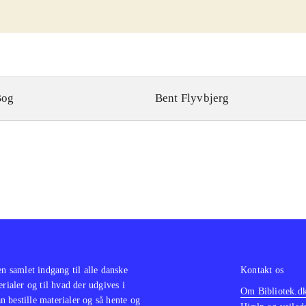
Bog
Bent Flyvbjerg
en samlet indgang til alle danske
Kontakt os
erialer og til hvad der udgives i
Om Bibliotek.d
 bestille materialer og så hente og