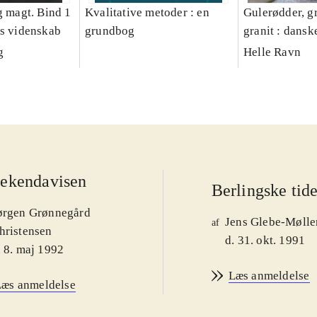
g magt. Bind 1
Kvalitative metoder : en
Gulerødder, gr
es videnskab
grundbog
granit : dansk
parcelhushav
g
Helle Ravn
ekendavisen
Berlingske tid
ørgen Grønnegård
Jens Glebe-Mølle
af
hristensen
d. 31. okt. 1991
. 8. maj 1992
Læs anmeldelse
Læs anmeldelse