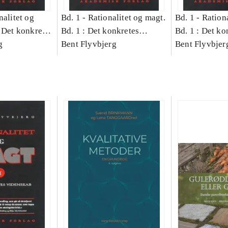
nalitet og
Bd. 1 -
Rationalitet og magt.
Bd. 1 -
Rationa
 Det konkretes
Bd. 1 : Det konkretes
Bd. 1 : Det ko
g
videnskab
Bent Flyvbjerg
videnskab
Bent Flyvbjer