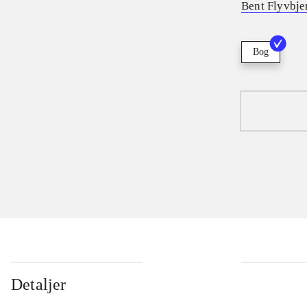
Bent Flyvbje
Bog
Detaljer
...
...