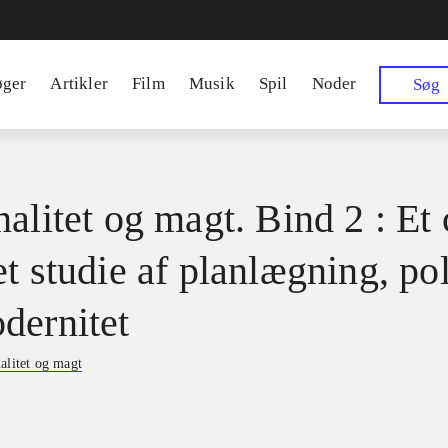
øger
Artikler
Film
Musik
Spil
Noder
Søg
alitet og magt. Bind 2 : Et 
t studie af planlægning, pol
dernitet
alitet og magt