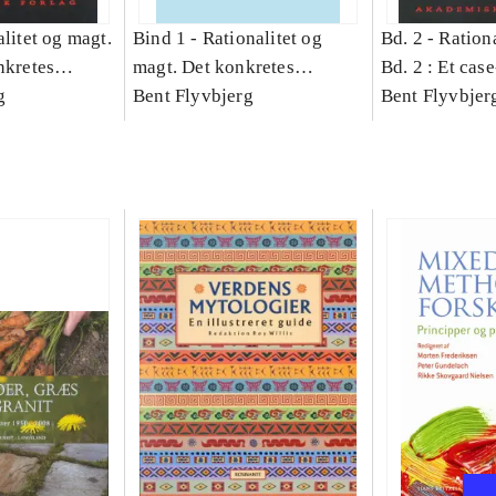
litet og magt.
Bind 1 -
Rationalitet og
Bd. 2 -
Rationa
nkretes
magt. Det konkretes
Bd. 2 : Et cas
g
videnskab. Bind 1
Bent Flyvbjerg
studie af plan
Bent Flyvbjer
politik og mod