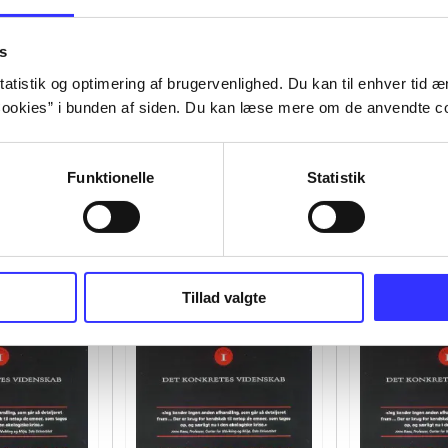
s
atistik og optimering af brugervenlighed. Du kan til enhver tid æn
ookies” i bunden af siden. Du kan læse mere om de anvendte co
Funktionelle
Statistik
Tillad valgte