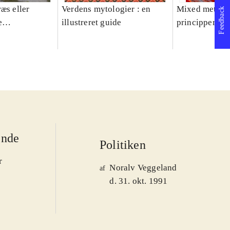
æs eller
Verdens mytologier : en
Mixed methods
Feedback
e
illustreret guide
principper og 
er 1950-2008
ende
Politiken
r
Noralv Veggeland
af
d. 31. okt. 1991