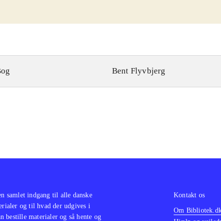
Bog
Bent Flyvbjerg
en samlet indgang til alle danske
Kontakt os
erialer og til hvad der udgives i
Om Bibliotek.d
 bestille materialer og så hente og