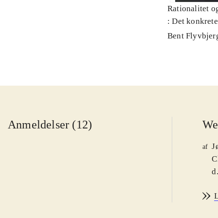
Rationalitet o
: Det konkret
Bent Flyvbjer
Anmeldelser (12)
We
J
af
C
d