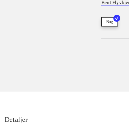
Bent Flyvbje
Bog
Detaljer
...
...