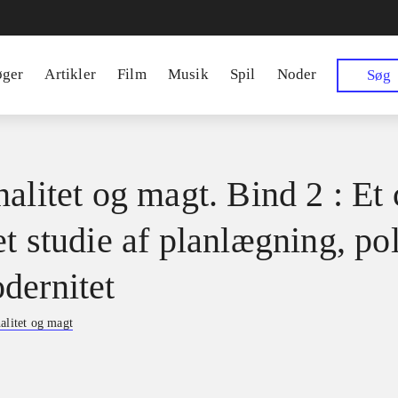
øger
Artikler
Film
Musik
Spil
Noder
Søg
alitet og magt. Bind 2 : Et 
t studie af planlægning, pol
dernitet
alitet og magt