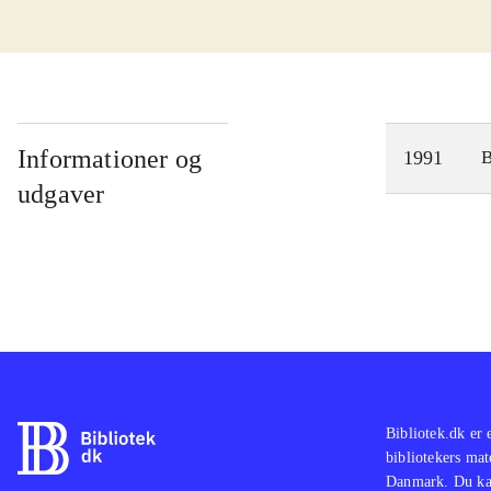
Informationer og
1991
udgaver
Bibliotek.dk er 
bibliotekers mat
Danmark. Du kan