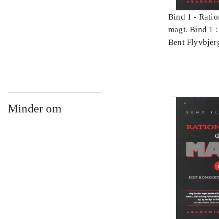
Bind 1 -
Ratio
magt. Bind 1 :
videnskab
Bent Flyvbjer
Minder om