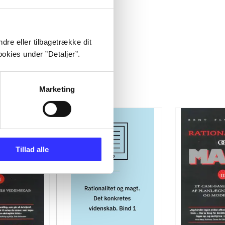
dre eller tilbagetrække dit
okies under ”Detaljer”.
Marketing
Tillad alle