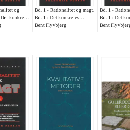
nalitet og
Bd. 1 -
Rationalitet og magt.
Bd. 1 -
Rationa
 Det konkretes
Bd. 1 : Det konkretes
Bd. 1 : Det ko
g
videnskab
Bent Flyvbjerg
videnskab
Bent Flyvbjer