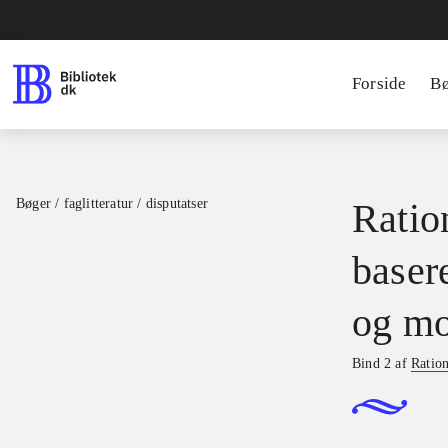
Forside
B
Bøger / faglitteratur / disputatser
Ration
basere
og mo
Bind 2 af
Ration