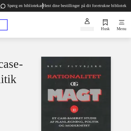
Spørg en bibliotekar
Hent dine bestillinger på dit foretrukne bibliotek
Log ind
Husk
Menu
case-
itik