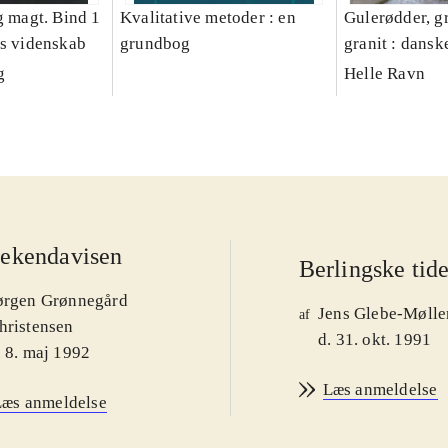
g magt. Bind 1
Kvalitative metoder : en
Gulerødder, gr
es videnskab
grundbog
granit : dansk
parcelhushav
g
Helle Ravn
ekendavisen
Berlingske tid
ørgen Grønnegård
Jens Glebe-Mølle
af
hristensen
d. 31. okt. 1991
. 8. maj 1992
Læs anmeldelse
Læs anmeldelse