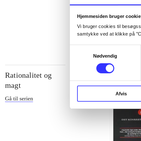
...
Hjemmesiden bruger cookie
Vi bruger cookies til besøgsst
...
samtykke ved at klikke på ”C
Samtykkevalg
Nødvendig
Rationalitet og
magt
Afvis
Gå til serien