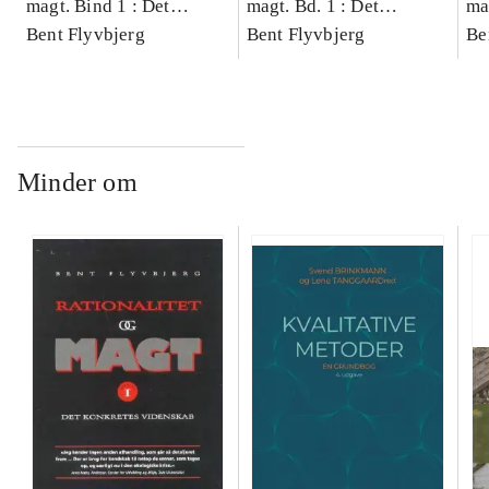
magt. Bind 1 : Det
magt. Bd. 1 : Det
ma
konkretes videnskab
Bent Flyvbjerg
konkretes videnskab
Bent Flyvbjerg
ko
Be
Minder om