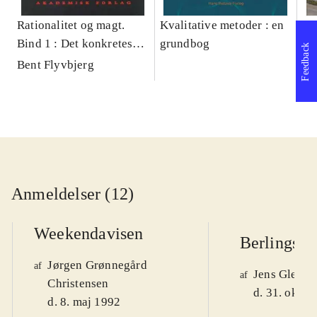
Rationalitet og magt.
Kvalitative metoder : en
Gu
Bind 1 : Det konkretes
grundbog
gr
Feedback
videnskab
pa
Bent Flyvbjerg
He
20
Anmeldelser (12)
Weekendavisen
Berlingske
Jørgen Grønnegård
af
Jens Glebe-
af
Christensen
d. 31. okt. 
d. 8. maj 1992