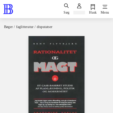
Søg
Log ind
Husk
Menu
Bøger / faglitteratur / disputatser