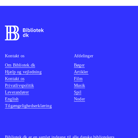
Kontakt os
Afdelinger
Om Bibliotek.dk
Bøger
Hjælp og vejledning
Artikler
Kontakt os
Film
Privatlivspolitik
Musik
Leverandører
Spil
English
Noder
Tilgængelighedserklæring
Bibliotek.dk er en samlet indgang til alle danske bibliotekers