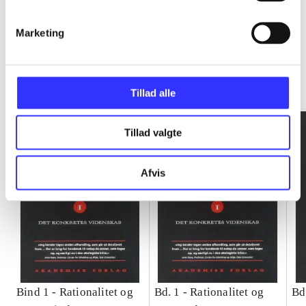
Marketing
Rationalitet og magt
Gå til serien
Tillad alle
Tillad valgte
Afvis
Bind 1 -
Rationalitet og
Bd. 1 -
Rationalitet og
Bd