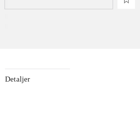
loading
Detaljer
...
...
...
...
...
...
...
...