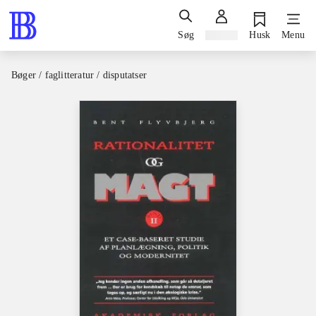
Søg
Log ind
Husk
Menu
Bøger / faglitteratur / disputatser