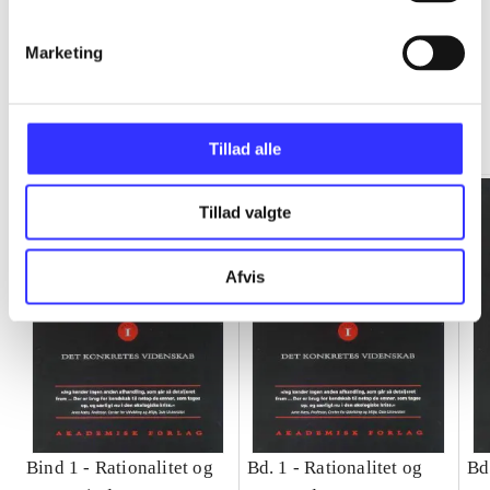
Marketing
Rationalitet og magt
Gå til serien
Tillad alle
Tillad valgte
Afvis
Bind 1 -
Rationalitet og
Bd. 1 -
Rationalitet og
Bd