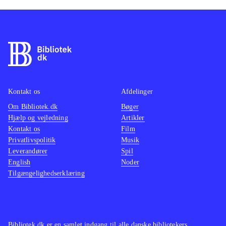
Kontakt os
Afdelinger
Om Bibliotek.dk
Bøger
Hjælp og vejledning
Artikler
Kontakt os
Film
Privatlivspolitik
Musik
Leverandører
Spil
English
Noder
Tilgængelighedserklæring
Bibliotek.dk er en samlet indgang til alle danske bibliotekers