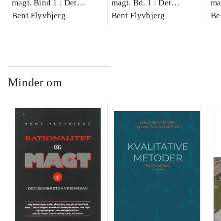
magt. Bind 1 : Det
magt. Bd. 1 : Det
ma
konkretes videnskab
Bent Flyvbjerg
konkretes videnskab
Bent Flyvbjerg
ko
Be
Minder om