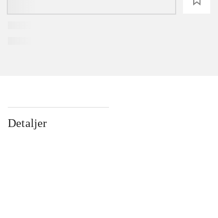
loading
Detaljer
...
...
...
...
...
...
...
...