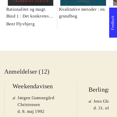
Rationalitet og magt.
Kvalitative metoder : en
Gu
Bind 1 : Det konkretes
grundbog
gr
Feedback
videnskab
pa
Bent Flyvbjerg
He
20
Anmeldelser (12)
Weekendavisen
Berlingske
Jørgen Grønnegård
af
Jens Glebe-
af
Christensen
d. 31. okt. 
d. 8. maj 1992