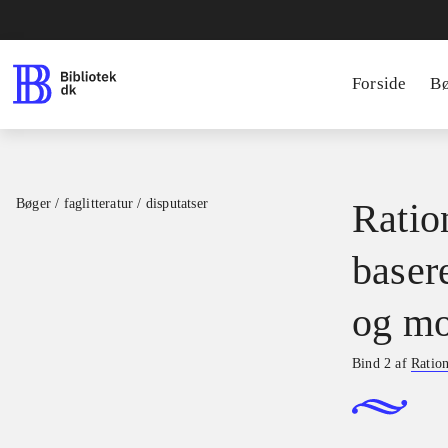
Forside
B
Bøger / faglitteratur / disputatser
Ration
basere
og mo
Bind 2 af
Ration