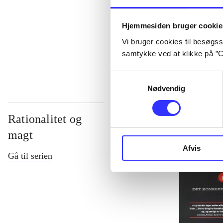
...
Hjemmesiden bruger cookie
Vi bruger cookies til besøgsst
...
samtykke ved at klikke på ”C
Samtykkevalg
Nødvendig
Rationalitet og
magt
Afvis
Gå til serien