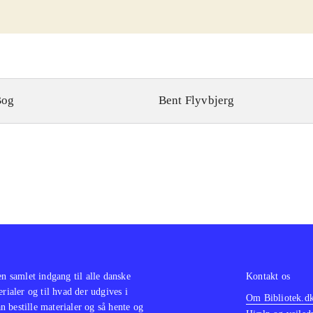
Bog
Bent Flyvbjerg
en samlet indgang til alle danske
Kontakt os
erialer og til hvad der udgives i
Om Bibliotek.d
 bestille materialer og så hente og