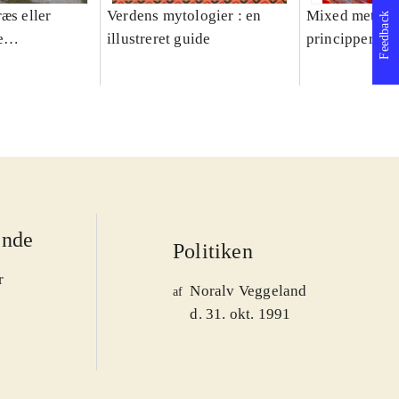
æs eller
Verdens mytologier : en
Mixed methods
Feedback
e
illustreret guide
principper og 
er 1950-2008
ende
Politiken
r
Noralv Veggeland
af
d. 31. okt. 1991