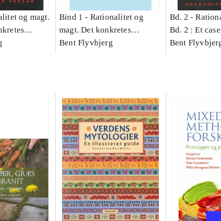
litet og magt.
Bind 1 -
Rationalitet og
Bd. 2 -
Rationa
nkretes
magt. Det konkretes
Bd. 2 : Et cas
g
videnskab. Bind 1
Bent Flyvbjerg
studie af plan
Bent Flyvbjer
politik og mod