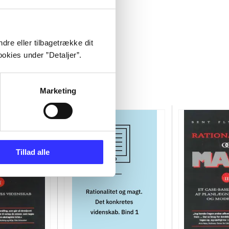
dre eller tilbagetrække dit
okies under ”Detaljer”.
Marketing
Tillad alle