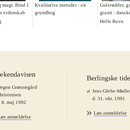
g magt. Bind 1
Kvalitative metoder : en
Gulerødder, gr
es videnskab
grundbog
granit : dansk
parcelhushav
g
Helle Ravn
ekendavisen
Berlingske tid
ørgen Grønnegård
Jens Glebe-Mølle
af
hristensen
d. 31. okt. 1991
. 8. maj 1992
Læs anmeldelse
Læs anmeldelse