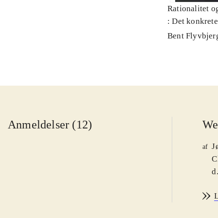
Rationalitet o
: Det konkret
Bent Flyvbjer
Anmeldelser (12)
We
J
af
C
d