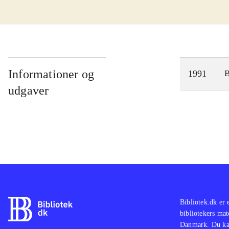
Informationer og
1991
udgaver
Bibliotek.dk er 
bibliotekers mat
Danmark. Du kan