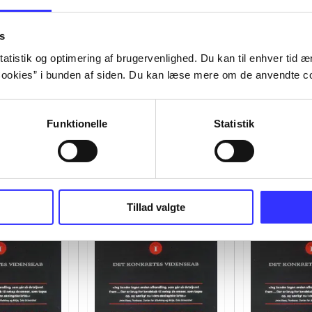
s
atistik og optimering af brugervenlighed. Du kan til enhver tid æn
ookies” i bunden af siden. Du kan læse mere om de anvendte co
Funktionelle
Statistik
Tillad valgte