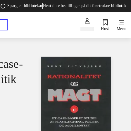
Spørg en bibliotekar
Hent dine bestillinger på dit foretrukne bibliotek
Log ind
Husk
Menu
case-
itik