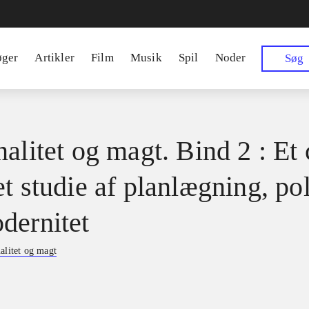
øger
Artikler
Film
Musik
Spil
Noder
Søg
alitet og magt. Bind 2 : Et 
t studie af planlægning, pol
dernitet
alitet og magt