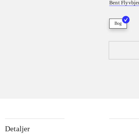
Bent Flyvbje
Bog
Detaljer
...
...