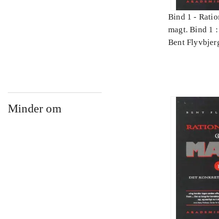
Bind 1 -
Ratio
magt. Bind 1 :
videnskab
Bent Flyvbjer
Minder om