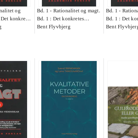
nalitet og
Bd. 1 -
Rationalitet og magt.
Bd. 1 -
Rationa
 Det konkretes
Bd. 1 : Det konkretes
Bd. 1 : Det ko
g
videnskab
Bent Flyvbjerg
videnskab
Bent Flyvbjer