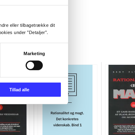
dre eller tilbagetrække dit
okies under ”Detaljer”.
Marketing
Tillad alle