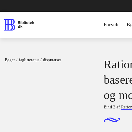
Forside
B
Bøger / faglitteratur / disputatser
Ration
basere
og mo
Bind 2 af
Ration