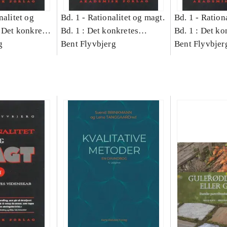
nalitet og
Bd. 1 -
Rationalitet og magt.
Bd. 1 -
Rationa
 Det konkretes
Bd. 1 : Det konkretes
Bd. 1 : Det ko
g
videnskab
Bent Flyvbjerg
videnskab
Bent Flyvbjer