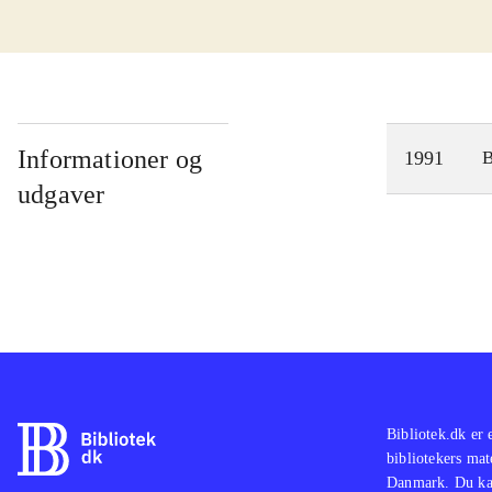
Informationer og
1991
udgaver
Bibliotek.dk er 
bibliotekers mat
Danmark. Du kan