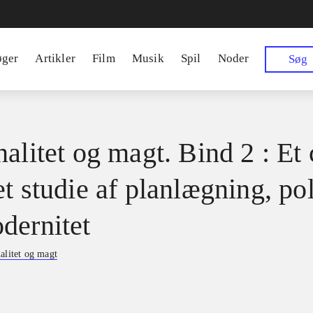
øger
Artikler
Film
Musik
Spil
Noder
Søg
alitet og magt. Bind 2 : Et 
t studie af planlægning, pol
dernitet
alitet og magt