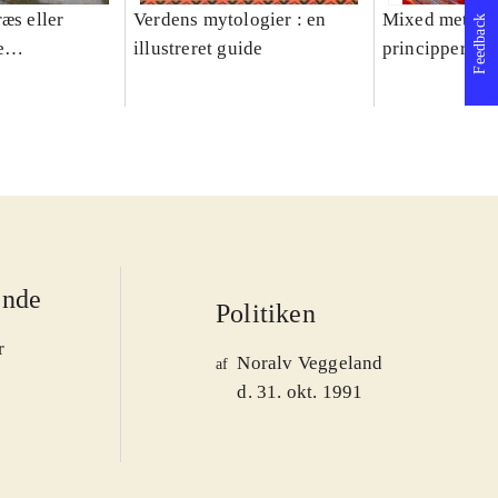
æs eller
Verdens mytologier : en
Mixed methods
Feedback
e
illustreret guide
principper og 
er 1950-2008
ende
Politiken
r
Noralv Veggeland
af
d. 31. okt. 1991