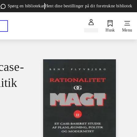
Spørg en bibliotekar
Hent dine bestillinger på dit foretrukne bibliotek
Log ind
Husk
Menu
case-
itik