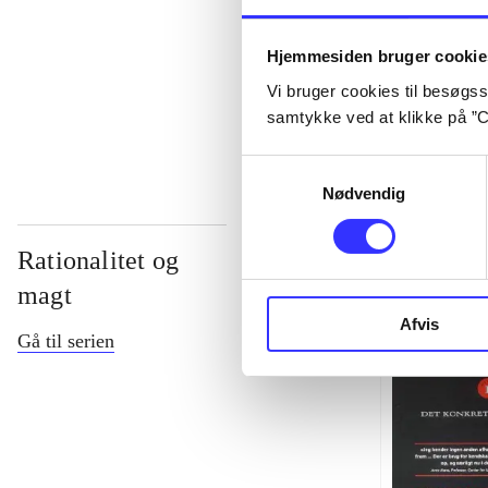
...
Hjemmesiden bruger cookie
Vi bruger cookies til besøgsst
...
samtykke ved at klikke på ”C
Samtykkevalg
Nødvendig
Rationalitet og
magt
Afvis
Gå til serien