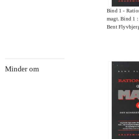
Bind 1 -
Ratio
magt. Bind 1 :
videnskab
Bent Flyvbjer
Minder om