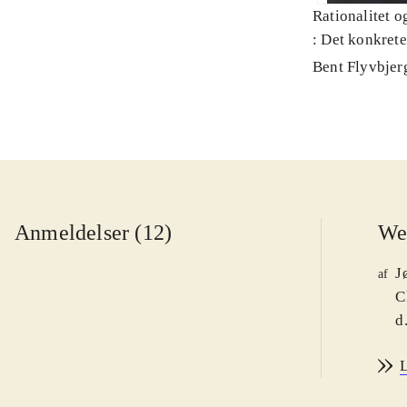
Rationalitet o
: Det konkret
Bent Flyvbjer
Anmeldelser (12)
We
J
af
C
d