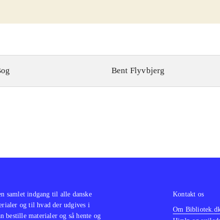
Bog
Bent Flyvbjerg
en samlet indgang til alle danske
Kontakt os
erialer og til hvad der udgives i
Om Bibliotek.d
 bestille materialer og så hente og