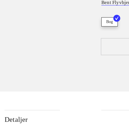
Bent Flyvbje
Bog
Detaljer
...
...