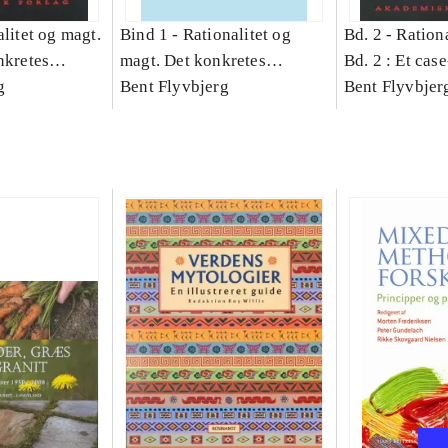
litet og magt.
Bind 1 -
Rationalitet og
Bd. 2 -
Rationa
nkretes
magt. Det konkretes
Bd. 2 : Et cas
g
videnskab. Bind 1
Bent Flyvbjerg
studie af plan
Bent Flyvbjer
politik og mod