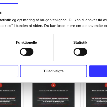
s
atistik og optimering af brugervenlighed. Du kan til enhver tid æn
ookies” i bunden af siden. Du kan læse mere om de anvendte co
Funktionelle
Statistik
Tillad valgte