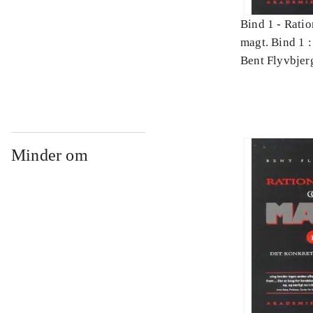
Bind 1 -
Ratio
magt. Bind 1 :
videnskab
Bent Flyvbjer
Minder om