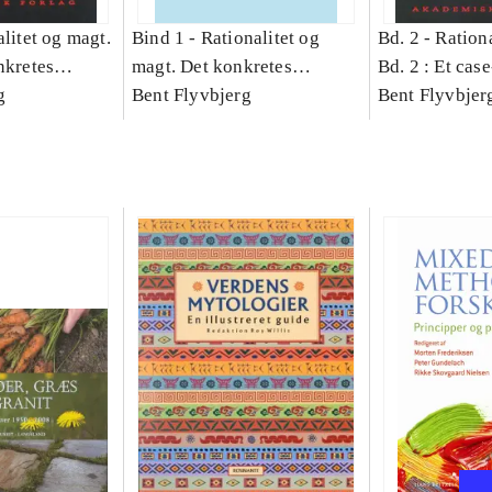
litet og magt.
Bind 1 -
Rationalitet og
Bd. 2 -
Rationa
nkretes
magt. Det konkretes
Bd. 2 : Et cas
g
videnskab. Bind 1
Bent Flyvbjerg
studie af plan
Bent Flyvbjer
politik og mod