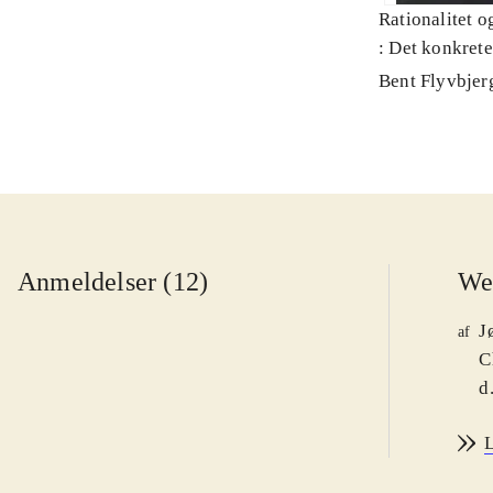
Rationalitet o
: Det konkret
Bent Flyvbjer
Anmeldelser (12)
We
J
af
C
d