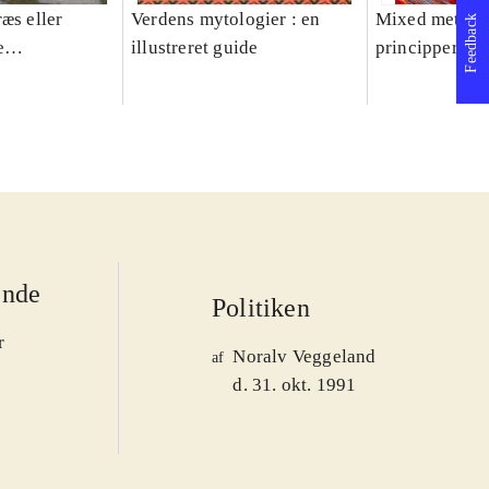
æs eller
Verdens mytologier : en
Mixed methods
Feedback
e
illustreret guide
principper og 
er 1950-2008
ende
Politiken
r
Noralv Veggeland
af
d. 31. okt. 1991