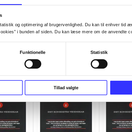
s
atistik og optimering af brugervenlighed. Du kan til enhver tid æn
ookies” i bunden af siden. Du kan læse mere om de anvendte co
Funktionelle
Statistik
Tillad valgte