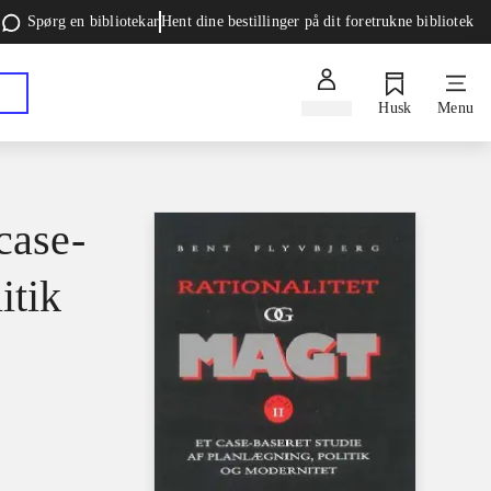
Spørg en bibliotekar
Hent dine bestillinger på dit foretrukne bibliotek
Log ind
Husk
Menu
case-
itik