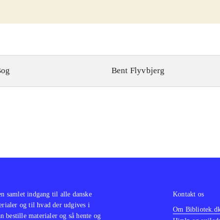
Bog
Bent Flyvbjerg
en samlet indgang til alle danske
Kontakt os
erialer og til hvad der udgives i
Om Bibliotek.d
 bestille materialer og så hente og