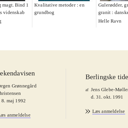
g magt. Bind 1
Kvalitative metoder : en
Gulerødder, gr
es videnskab
grundbog
granit : dansk
parcelhushav
g
Helle Ravn
ekendavisen
Berlingske tid
ørgen Grønnegård
Jens Glebe-Mølle
af
hristensen
d. 31. okt. 1991
. 8. maj 1992
Læs anmeldelse
Læs anmeldelse