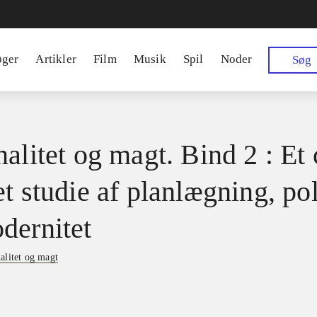
øger
Artikler
Film
Musik
Spil
Noder
Søg
alitet og magt. Bind 2 : Et 
t studie af planlægning, pol
dernitet
alitet og magt