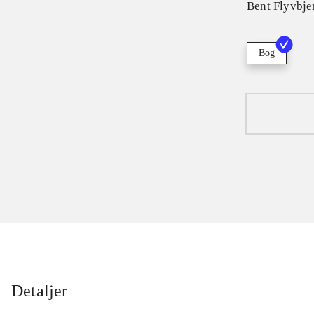
Bent Flyvbje
Bog
Detaljer
...
...