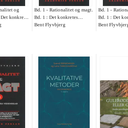
nalitet og
Bd. 1 -
Rationalitet og magt.
Bd. 1 -
Rationa
 Det konkretes
Bd. 1 : Det konkretes
Bd. 1 : Det ko
g
videnskab
Bent Flyvbjerg
videnskab
Bent Flyvbjer