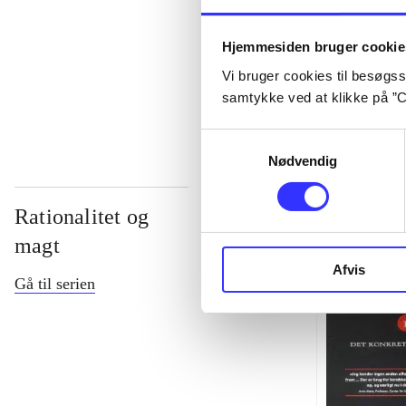
...
Hjemmesiden bruger cookie
Vi bruger cookies til besøgsst
...
samtykke ved at klikke på ”C
Samtykkevalg
Nødvendig
Rationalitet og
magt
Afvis
Gå til serien