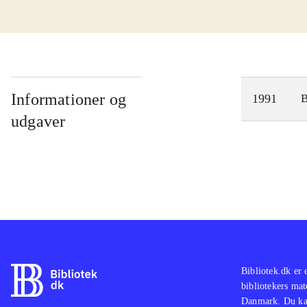
Informationer og
1991
udgaver
Bibliotek.dk er 
bibliotekers mat
Danmark. Du kan