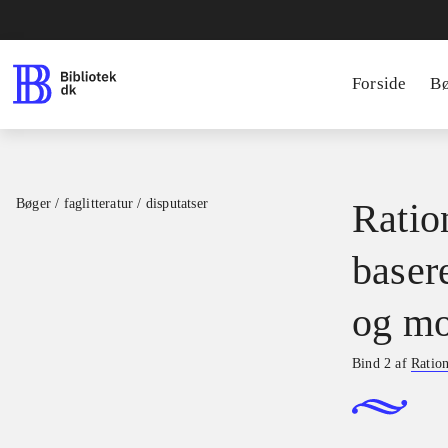
Forside
B
Bøger / faglitteratur / disputatser
Ration
basere
og mo
Bind 2 af
Ration