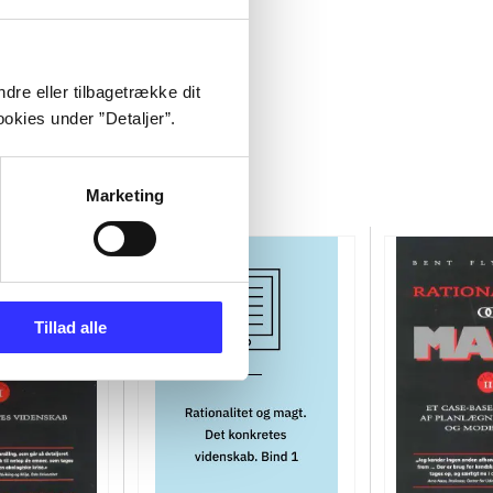
dre eller tilbagetrække dit
okies under ”Detaljer”.
Marketing
Tillad alle