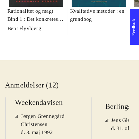
Rationalitet og magt.
Kvalitative metoder : en
Gu
Bind 1 : Det konkretes
grundbog
gr
Feedback
videnskab
pa
Bent Flyvbjerg
He
20
Anmeldelser (12)
Weekendavisen
Berlingske
Jørgen Grønnegård
af
Jens Glebe-
af
Christensen
d. 31. okt. 
d. 8. maj 1992