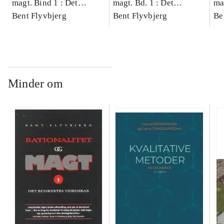
magt. Bind 1 : Det
magt. Bd. 1 : Det
ma
konkretes videnskab
Bent Flyvbjerg
konkretes videnskab
Bent Flyvbjerg
ko
Be
Minder om