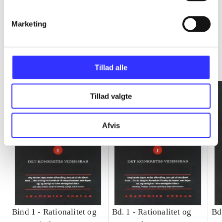
Marketing
Rationalitet og magt
Gå til serien
Tillad alle
Tillad valgte
Afvis
Bind 1 -
Rationalitet og
Bd. 1 -
Rationalitet og
Bd