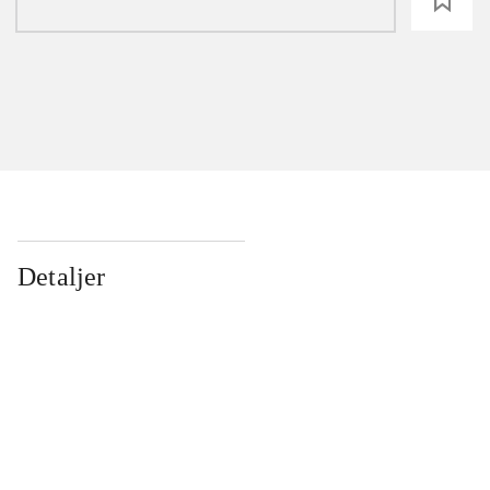
loading
Detaljer
...
...
...
...
...
...
...
...