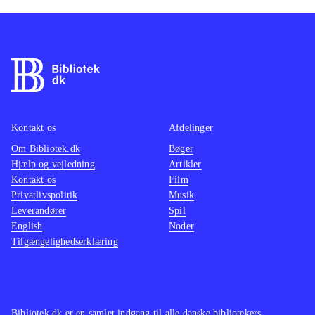
Kontakt os
Afdelinger
Om Bibliotek.dk
Bøger
Hjælp og vejledning
Artikler
Kontakt os
Film
Privatlivspolitik
Musik
Leverandører
Spil
English
Noder
Tilgængelighedserklæring
Bibliotek.dk er en samlet indgang til alle danske bibliotekers