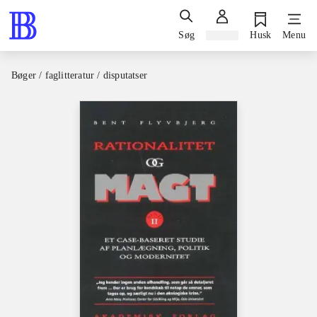
Søg
Log ind
Husk
Menu
Bøger / faglitteratur / disputatser