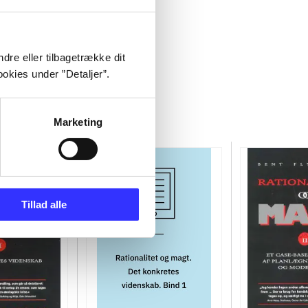
dre eller tilbagetrække dit
okies under ”Detaljer”.
Marketing
Tillad alle