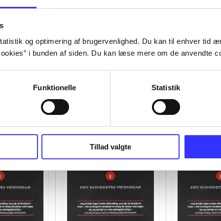
s
atistik og optimering af brugervenlighed. Du kan til enhver tid æn
ookies” i bunden af siden. Du kan læse mere om de anvendte co
Funktionelle
Statistik
Tillad valgte