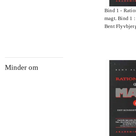
Bind 1 -
Ratio
magt. Bind 1 :
videnskab
Bent Flyvbjer
Minder om