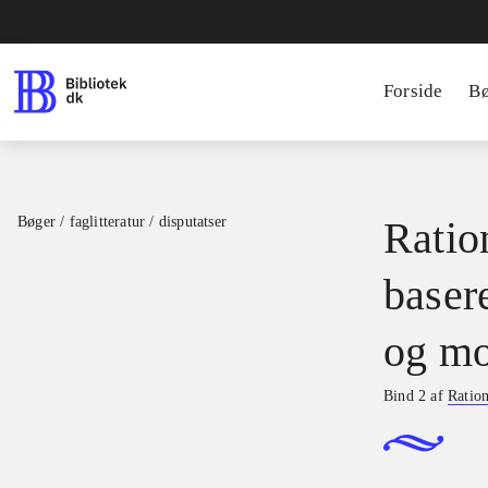
Forside
B
Bøger / faglitteratur / disputatser
Ration
basere
og mo
Bind 2 af
Ration