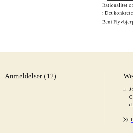
Rationalitet o
: Det konkret
Bent Flyvbjer
Anmeldelser (12)
We
J
af
C
d