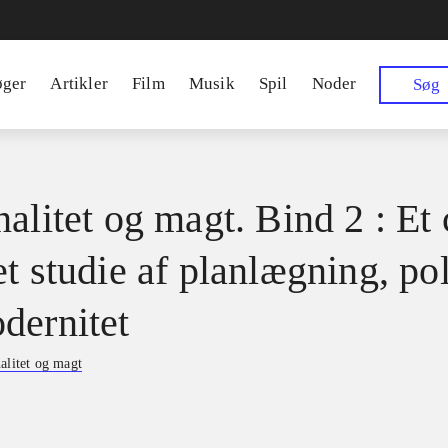
øger
Artikler
Film
Musik
Spil
Noder
Søg
alitet og magt. Bind 2 : Et 
t studie af planlægning, pol
dernitet
alitet og magt