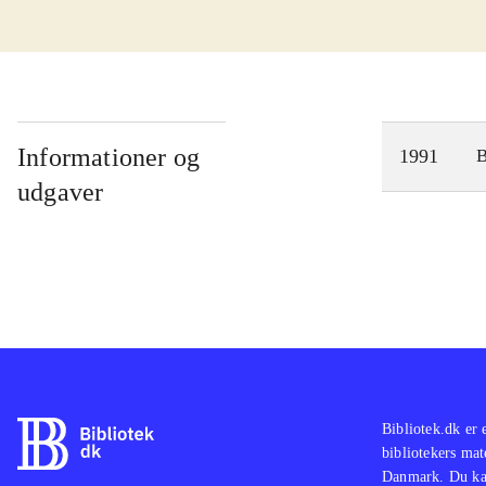
Informationer og
1991
udgaver
Bibliotek.dk er 
bibliotekers mat
Danmark. Du kan