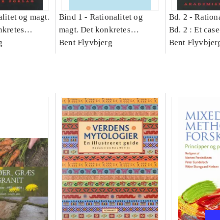
litet og magt.
Bind 1 -
Rationalitet og
Bd. 2 -
Rationa
nkretes
magt. Det konkretes
Bd. 2 : Et cas
g
videnskab. Bind 1
Bent Flyvbjerg
studie af plan
Bent Flyvbjer
politik og mod