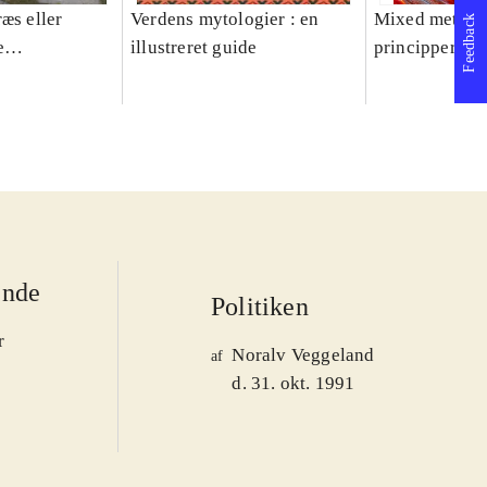
æs eller
Verdens mytologier : en
Mixed methods
Feedback
e
illustreret guide
principper og 
er 1950-2008
ende
Politiken
r
Noralv Veggeland
af
d. 31. okt. 1991