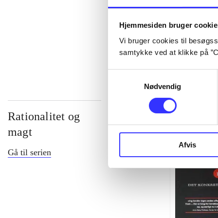
...
Hjemmesiden bruger cookie
Vi bruger cookies til besøgsst
...
samtykke ved at klikke på ”C
Samtykkevalg
Nødvendig
Rationalitet og
magt
Afvis
Gå til serien