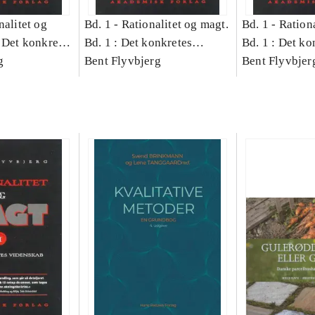
nalitet og
Bd. 1 -
Rationalitet og magt.
Bd. 1 -
Rationa
 Det konkretes
Bd. 1 : Det konkretes
Bd. 1 : Det ko
g
videnskab
Bent Flyvbjerg
videnskab
Bent Flyvbjer