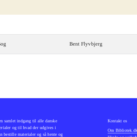
Bog
Bent Flyvbjerg
en samlet indgang til alle danske
Kontakt os
erialer og til hvad der udgives i
Om Bibliotek.d
 bestille materialer og så hente og