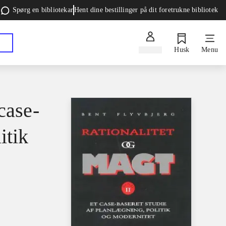
Spørg en bibliotekar
Hent dine bestillinger på dit foretrukne bibliotek
Log ind
Husk
Menu
case-
itik