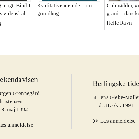
g magt. Bind 1
Kvalitative metoder : en
Gulerødder, gr
es videnskab
grundbog
granit : dansk
parcelhushav
g
Helle Ravn
ekendavisen
Berlingske tid
ørgen Grønnegård
Jens Glebe-Mølle
af
hristensen
d. 31. okt. 1991
. 8. maj 1992
Læs anmeldelse
Læs anmeldelse