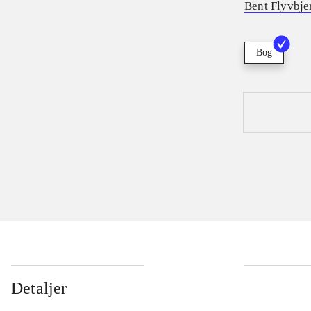
Bent Flyvbje
Bog
Detaljer
...
...