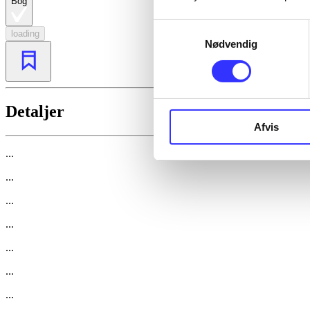
Bog
Samtykkevalg
loading
Nødvendig
Detaljer
Afvis
...
...
...
...
...
...
...