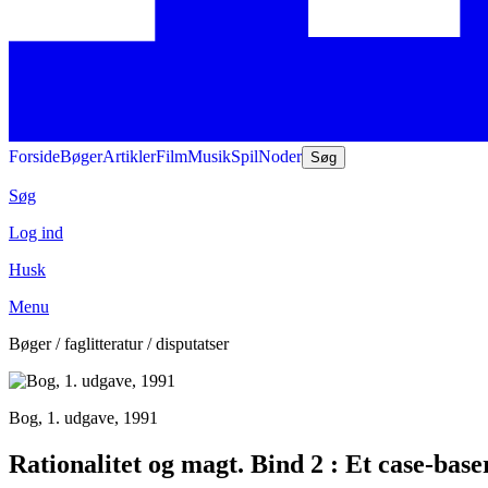
Forside
Bøger
Artikler
Film
Musik
Spil
Noder
Søg
Søg
Log ind
Husk
Menu
Bøger / faglitteratur / disputatser
Bog, 1. udgave, 1991
Rationalitet og magt. Bind 2 : Et case-base