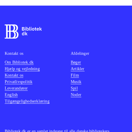
Kontakt os
Afdelinger
Om Bibliotek.dk
Bøger
Hjælp og vejledning
Artikler
Kontakt os
Film
Privatlivspolitik
Musik
Leverandører
Spil
English
Noder
Tilgængelighedserklæring
Bibliotek.dk er en samlet indgang til alle danske bibliotekers