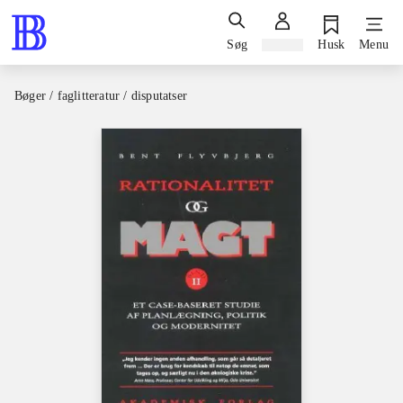
Søg
Log ind
Husk
Menu
Bøger / faglitteratur / disputatser