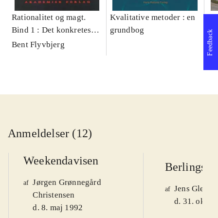
Rationalitet og magt.
Kvalitative metoder : en
Gu
Bind 1 : Det konkretes
grundbog
gr
Feedback
videnskab
pa
Bent Flyvbjerg
He
20
Anmeldelser (12)
Weekendavisen
Berlingske
Jørgen Grønnegård
af
Jens Glebe-
af
Christensen
d. 31. okt. 
d. 8. maj 1992