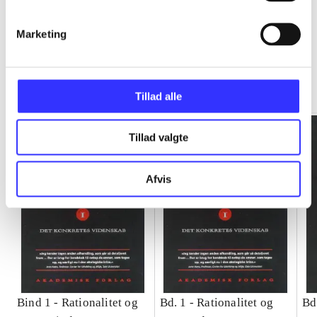
Marketing
Rationalitet og magt
Gå til serien
Tillad alle
Tillad valgte
Afvis
Bind 1 -
Rationalitet og
Bd. 1 -
Rationalitet og
Bd