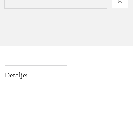
loading
Detaljer
...
...
...
...
...
...
...
...