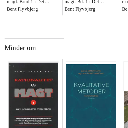
magt. Bind 1 : Det
magt. Bd. 1 : Det
ma
konkretes videnskab
Bent Flyvbjerg
konkretes videnskab
Bent Flyvbjerg
ko
Be
Minder om