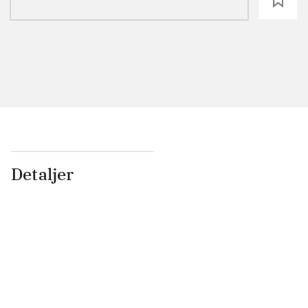
loading
Detaljer
...
...
...
...
...
...
...
...