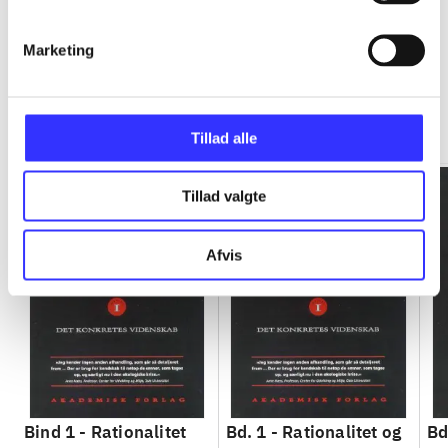
Marketing
Rationalitet og magt
Gå til serien
Tillad alle
Tillad valgte
Afvis
Bind 1 -
Rationalitet
Bd. 1 -
Rationalitet og
Bd