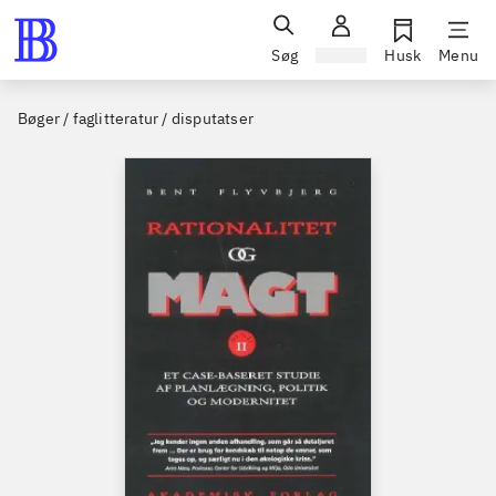
Søg
Log ind
Husk
Menu
Bøger / faglitteratur / disputatser