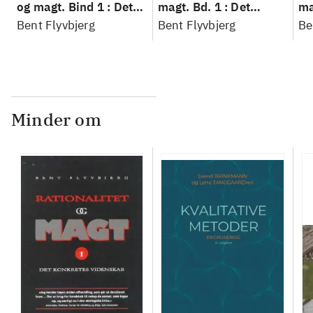
og magt. Bind 1 : Det
magt. Bd. 1 : Det
ma
konkretes videnskab
Bent Flyvbjerg
konkretes videnskab
Bent Flyvbjerg
ko
Be
Minder om