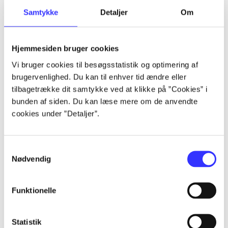
Samtykke
Detaljer
Om
Artikler
Alle registrerede artikler fordelt på udgivelser
Hjemmesiden bruger cookies
...
Vi bruger cookies til besøgsstatistik og optimering af
brugervenlighed. Du kan til enhver tid ændre eller
tilbagetrække dit samtykke ved at klikke på ”Cookies” i
...
bunden af siden. Du kan læse mere om de anvendte
cookies under ”Detaljer”.
...
Samtykkevalg
Nødvendig
...
Funktionelle
...
Statistik