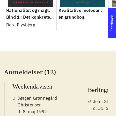
Rationalitet og magt.
Kvalitative metoder :
Gu
Bind 1 : Det konkretes
en grundbog
gr
Feedback
videnskab
pa
Bent Flyvbjerg
He
20
Anmeldelser (12)
Weekendavisen
Berlingske
Jørgen Grønnegård
af
Jens Glebe
af
Christensen
d. 31. okt.
d. 8. maj 1992