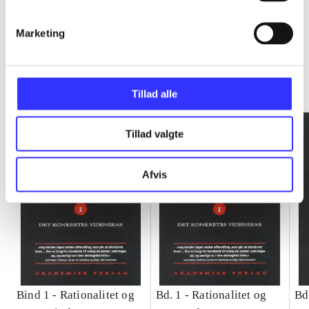
Marketing
Rationalitet og magt
Gå til serien
Tillad alle
Tillad valgte
Afvis
Bind 1 -
Rationalitet og
Bd. 1 -
Rationalitet og
Bd