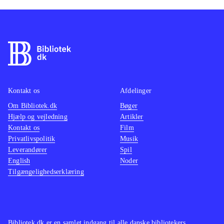
Kontakt os
Afdelinger
Om Bibliotek.dk
Bøger
Hjælp og vejledning
Artikler
Kontakt os
Film
Privatlivspolitik
Musik
Leverandører
Spil
English
Noder
Tilgængelighedserklæring
Bibliotek.dk er en samlet indgang til alle danske bibliotekers