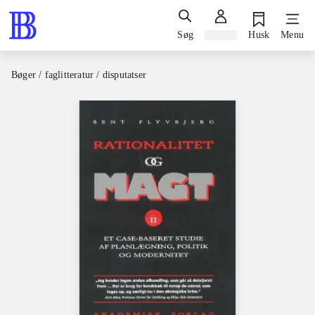
Søg
Log ind
Husk
Menu
Bøger / faglitteratur / disputatser