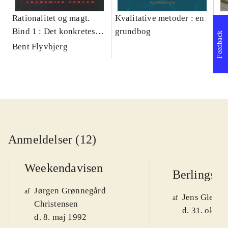
Rationalitet og magt.
Kvalitative metoder : en
Gu
Bind 1 : Det konkretes
grundbog
gr
Feedback
videnskab
pa
Bent Flyvbjerg
He
20
Anmeldelser (12)
Weekendavisen
Berlingske
Jørgen Grønnegård
af
Jens Glebe-
af
Christensen
d. 31. okt. 
d. 8. maj 1992