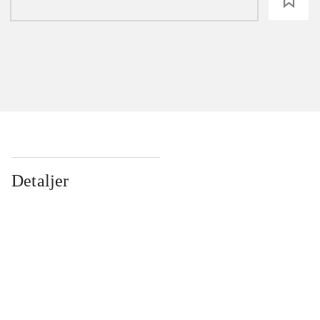
loading
Detaljer
...
...
...
...
...
...
...
...