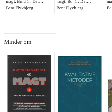
magt. Bind 1 : Det
magt. Bd. 1 : Det
ma
konkretes videnskab
Bent Flyvbjerg
konkretes videnskab
Bent Flyvbjerg
ko
Be
Minder om