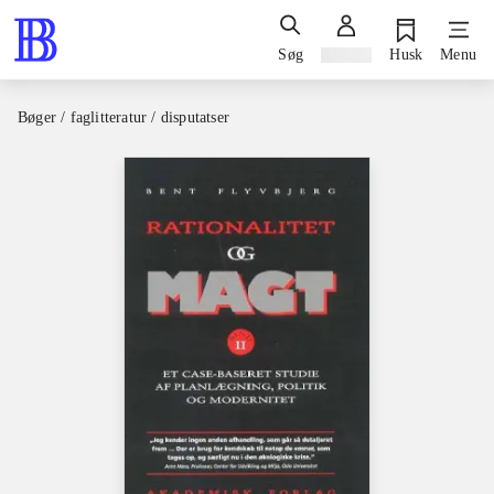
Søg
Log ind
Husk
Menu
Bøger / faglitteratur / disputatser