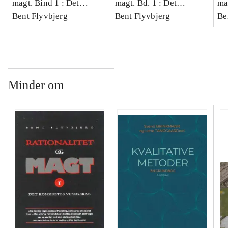
magt. Bind 1 : Det
magt. Bd. 1 : Det
ma
konkretes videnskab
Bent Flyvbjerg
konkretes videnskab
Bent Flyvbjerg
ko
Be
Minder om