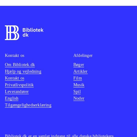
Kontakt os
Afdelinger
Om Bibliotek.dk
Bøger
Hjælp og vejledning
Artikler
Kontakt os
Film
Privatlivspolitik
Musik
Leverandører
Spil
English
Noder
Tilgængelighedserklæring
Bibliotek.dk er en samlet indgang til alle danske bibliotekers