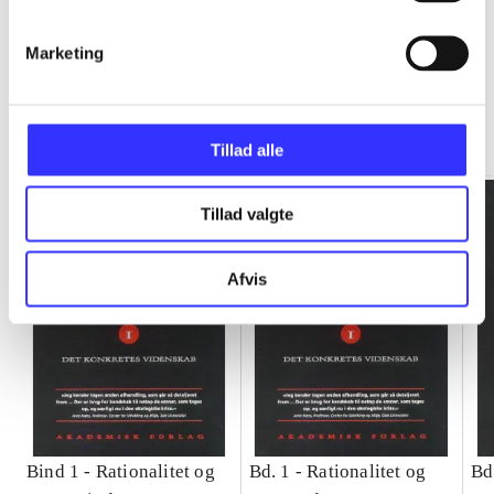
Marketing
Rationalitet og magt
Gå til serien
Tillad alle
Tillad valgte
Afvis
Bind 1 -
Rationalitet og
Bd. 1 -
Rationalitet og
Bd