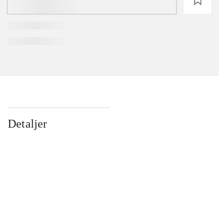
loading
Detaljer
...
...
...
...
...
...
...
...