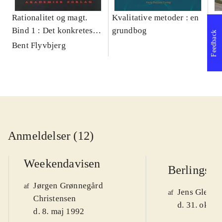
Rationalitet og magt.
Kvalitative metoder : en
Gu
Bind 1 : Det konkretes
grundbog
gr
Feedback
videnskab
pa
Bent Flyvbjerg
He
20
Anmeldelser (12)
Weekendavisen
Berlingske
Jørgen Grønnegård
af
Jens Glebe-
af
Christensen
d. 31. okt. 
d. 8. maj 1992