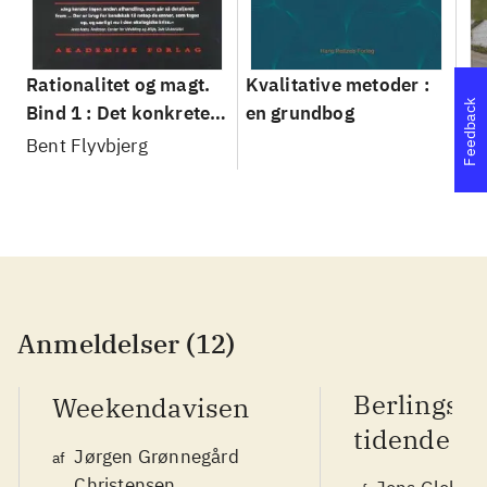
Rationalitet og magt.
Kvalitative metoder :
Gu
Feedback
Bind 1 : Det konkretes
en grundbog
gr
videnskab
pa
Bent Flyvbjerg
He
20
Anmeldelser (12)
Berlingsk
Weekendavisen
tidende
Jørgen Grønnegård
af
Christensen