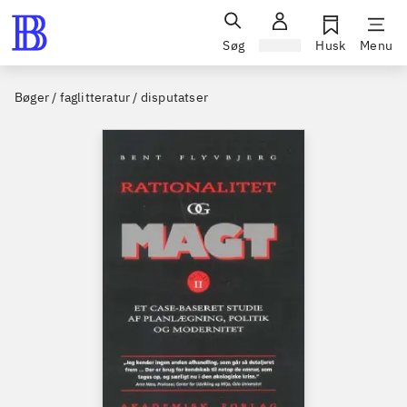
Søg
Log ind
Husk
Menu
Bøger / faglitteratur / disputatser