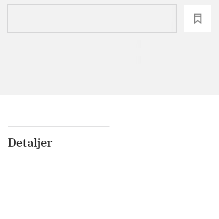
loading
Detaljer
...
...
...
...
...
...