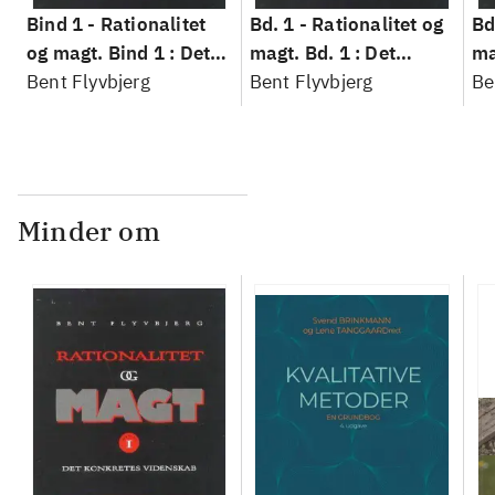
Bind 1 -
Rationalitet
Bd. 1 -
Rationalitet og
Bd
og magt. Bind 1 : Det
magt. Bd. 1 : Det
ma
konkretes videnskab
Bent Flyvbjerg
konkretes videnskab
Bent Flyvbjerg
ko
Be
Minder om