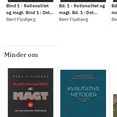
Bind 1 -
Rationalitet
Bd. 1 -
Rationalitet og
Bd
og magt. Bind 1 : Det
magt. Bd. 1 : Det
ma
konkretes videnskab
Bent Flyvbjerg
konkretes videnskab
Bent Flyvbjerg
ko
Be
Minder om