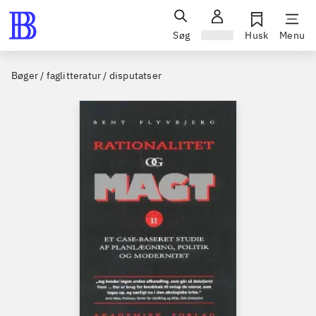
Søg
Log ind
Husk
Menu
Bøger / faglitteratur / disputatser