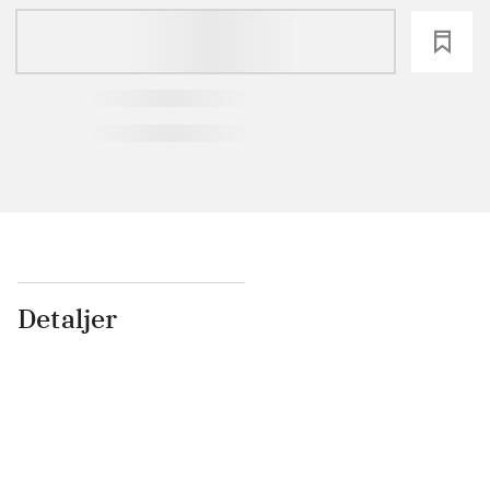
loading
Detaljer
...
...
...
...
...
...