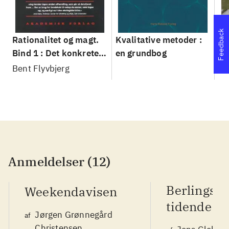
Feedback
Rationalitet og magt.
Kvalitative metoder :
Gu
Bind 1 : Det konkretes
en grundbog
gr
videnskab
pa
Bent Flyvbjerg
He
20
Anmeldelser (12)
Berlingsk
Weekendavisen
tidende
Jørgen Grønnegård
af
Christensen