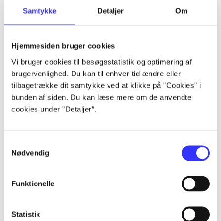
Samtykke
Detaljer
Om
Artikler
Hjemmesiden bruger cookies
Alle registrerede artikler fordelt på udgivelser
Vi bruger cookies til besøgsstatistik og optimering af
brugervenlighed. Du kan til enhver tid ændre eller
...
tilbagetrække dit samtykke ved at klikke på ”Cookies” i
bunden af siden. Du kan læse mere om de anvendte
cookies under ”Detaljer”.
...
...
Samtykkevalg
Nødvendig
...
Funktionelle
...
Statistik