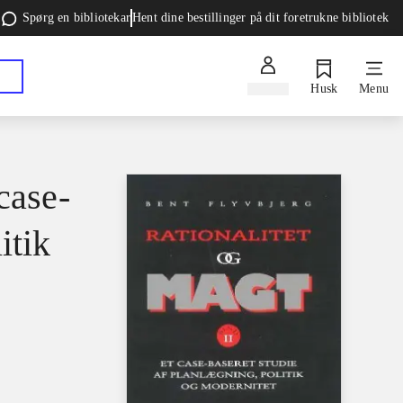
Spørg en bibliotekar
Hent dine bestillinger på dit foretrukne bibliotek
Log ind
Husk
Menu
case-
itik