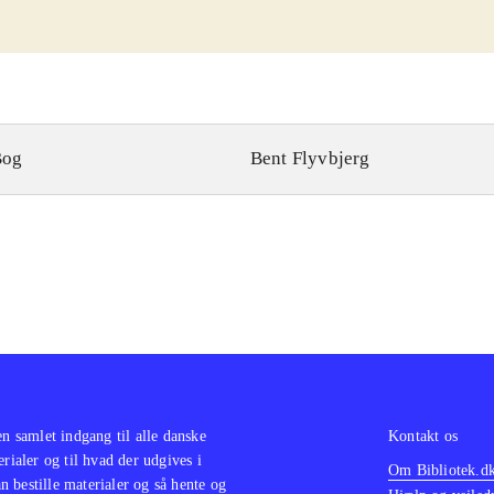
Bog
Bent Flyvbjerg
en samlet indgang til alle danske
Kontakt os
erialer og til hvad der udgives i
Om Bibliotek.d
 bestille materialer og så hente og