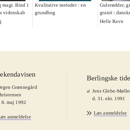
g magt. Bind 1
Kvalitative metoder : en
Gulerødder, gr
es videnskab
grundbog
granit : dansk
parcelhushav
g
Helle Ravn
ekendavisen
Berlingske tid
ørgen Grønnegård
Jens Glebe-Mølle
af
hristensen
d. 31. okt. 1991
. 8. maj 1992
Læs anmeldelse
Læs anmeldelse