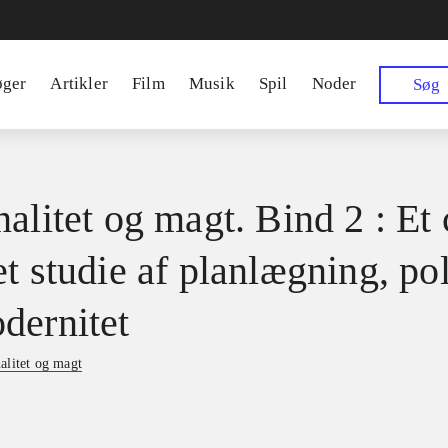
øger
Artikler
Film
Musik
Spil
Noder
Søg
alitet og magt. Bind 2 : Et 
t studie af planlægning, pol
dernitet
alitet og magt