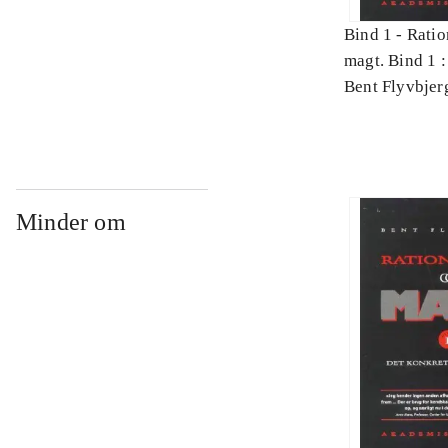
Bind 1 -
Ratio
magt. Bind 1 :
videnskab
Bent Flyvbjer
Minder om