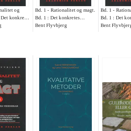
nalitet og
Bd. 1 -
Rationalitet og magt.
Bd. 1 -
Rationa
 Det konkretes
Bd. 1 : Det konkretes
Bd. 1 : Det ko
g
videnskab
Bent Flyvbjerg
videnskab
Bent Flyvbjer