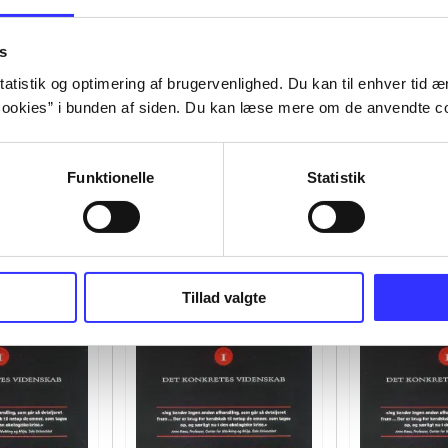
s
atistik og optimering af brugervenlighed. Du kan til enhver tid æn
ookies” i bunden af siden. Du kan læse mere om de anvendte co
Funktionelle
Statistik
Tillad valgte