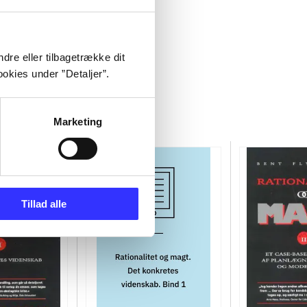
dre eller tilbagetrække dit
okies under ”Detaljer”.
Marketing
Tillad alle