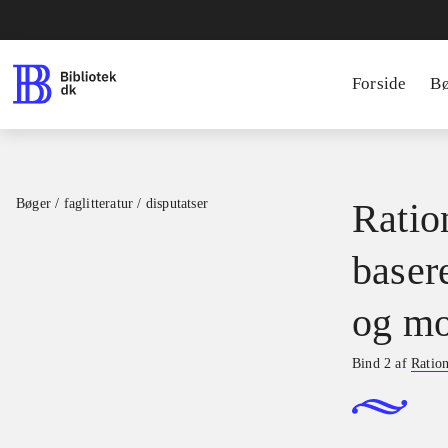
Forside
B
Bøger / faglitteratur / disputatser
Ration
basere
og mo
Bind 2 af
Ration