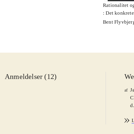
Rationalitet o
: Det konkret
Bent Flyvbjer
Anmeldelser (12)
We
J
af
C
d