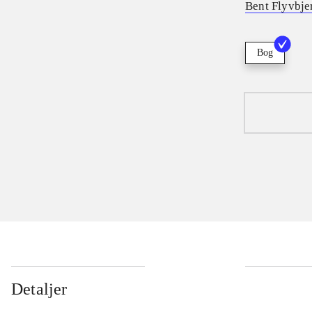
Bent Flyvbje
Bog
Detaljer
...
...