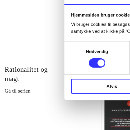
...
Hjemmesiden bruger cookie
Vi bruger cookies til besøgsst
...
samtykke ved at klikke på ”C
Samtykkevalg
Nødvendig
Rationalitet og
magt
Afvis
Gå til serien