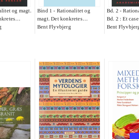
litet og magt.
Bind 1 -
Rationalitet og
Bd. 2 -
Rationa
nkretes
magt. Det konkretes
Bd. 2 : Et cas
g
videnskab. Bind 1
Bent Flyvbjerg
studie af plan
Bent Flyvbjer
politik og mod