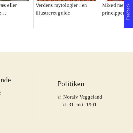
æs eller
Verdens mytologier : en
Mixed methods
Feedback
e
illustreret guide
principper og 
er 1950-2008
ende
Politiken
r
Noralv Veggeland
af
d. 31. okt. 1991