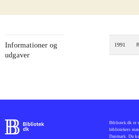
Informationer og
1991
udgaver
Bibliotek.dk er 
bibliotekers mat
Danmark. Du kan