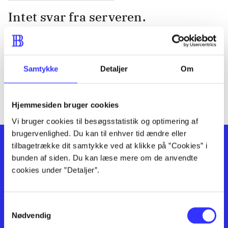
Intet svar fra serveren.
Serveren svarer ikke. Prøv at genindlæse siden eller se om der
er fejlbeskeder på
DBC kundeservice
.
Samtykke
Detaljer
Om
Hjemmesiden bruger cookies
Vi bruger cookies til besøgsstatistik og optimering af
brugervenlighed. Du kan til enhver tid ændre eller
tilbagetrække dit samtykke ved at klikke på ”Cookies” i
bunden af siden. Du kan læse mere om de anvendte
cookies under ”Detaljer”.
Samtykkevalg
Kontakt os
Afdelinger
Nødvendig
Om Bibliotek.dk
Bøger