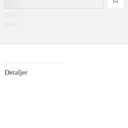
loading
Detaljer
...
...
...
...
...
...
...
...