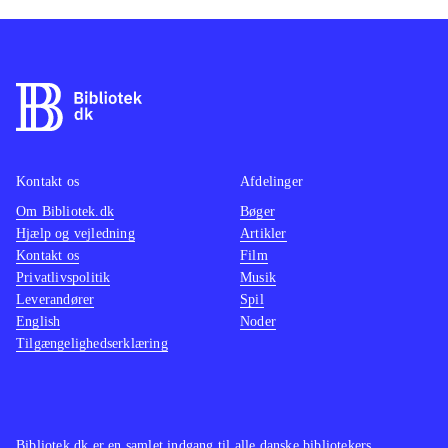
Kontakt os
Afdelinger
Om Bibliotek.dk
Bøger
Hjælp og vejledning
Artikler
Kontakt os
Film
Privatlivspolitik
Musik
Leverandører
Spil
English
Noder
Tilgængelighedserklæring
Bibliotek.dk er en samlet indgang til alle danske bibliotekers