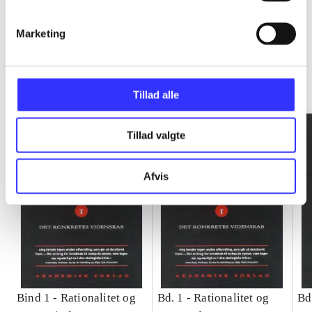
Marketing
Rationalitet og magt
Gå til serien
Tillad alle
Tillad valgte
Afvis
Bind 1 -
Rationalitet og
Bd. 1 -
Rationalitet og
Bd