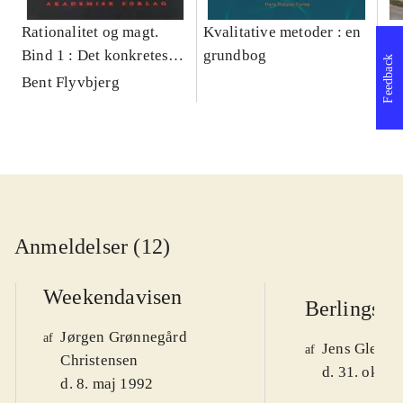
Rationalitet og magt.
Kvalitative metoder : en
Gu
Bind 1 : Det konkretes
grundbog
gr
Feedback
videnskab
pa
Bent Flyvbjerg
He
20
Anmeldelser (12)
Weekendavisen
Berlingske
Jørgen Grønnegård
af
Jens Glebe-
af
Christensen
d. 31. okt. 
d. 8. maj 1992