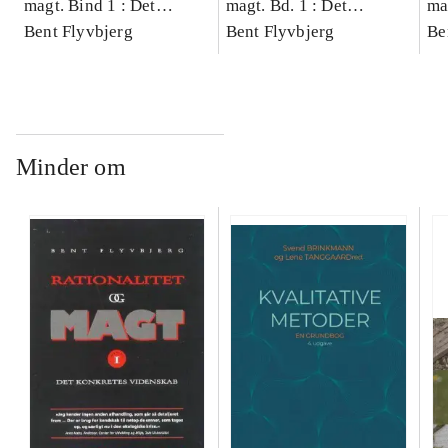
magt. Bind 1 : Det
magt. Bd. 1 : Det
ma
konkretes videnskab
Bent Flyvbjerg
konkretes videnskab
Bent Flyvbjerg
ko
Be
Minder om