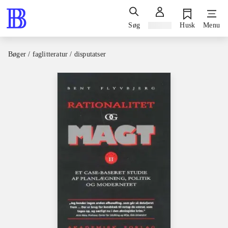
Søg
Log ind
Husk
Menu
Bøger / faglitteratur / disputatser