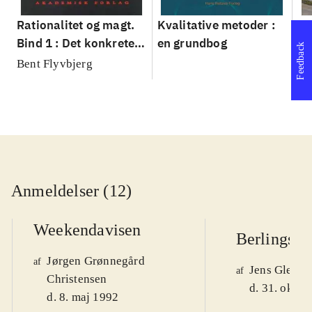
Rationalitet og magt.
Kvalitative metoder :
Gu
Bind 1 : Det konkretes
en grundbog
gr
Feedback
videnskab
pa
Bent Flyvbjerg
He
20
Anmeldelser (12)
Weekendavisen
Berlingske
Jørgen Grønnegård
af
Jens Glebe-
af
Christensen
d. 31. okt. 
d. 8. maj 1992