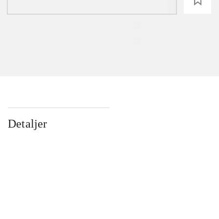
loading
Detaljer
...
...
...
...
...
...
...
...