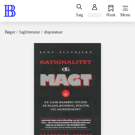
Søg
Log ind
Husk
Menu
Bøger / faglitteratur / disputatser