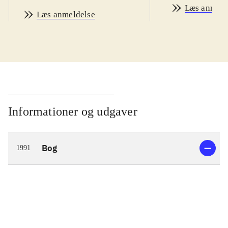
Læs anmeld
Læs anmeldelse
Informationer og udgaver
Bog
1991