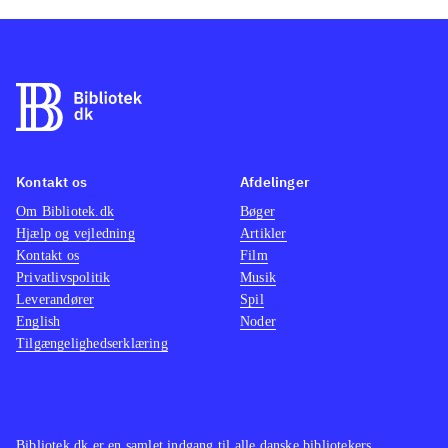
Kontakt os
Afdelinger
Om Bibliotek.dk
Bøger
Hjælp og vejledning
Artikler
Kontakt os
Film
Privatlivspolitik
Musik
Leverandører
Spil
English
Noder
Tilgængelighedserklæring
Bibliotek.dk er en samlet indgang til alle danske bibliotekers