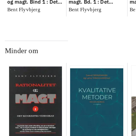
og magt. Bind 1 : Det
magt. Bd. 1 : Det
ma
konkretes videnskab
konkretes videnskab
ko
Bent Flyvbjerg
Bent Flyvbjerg
Be
Minder om