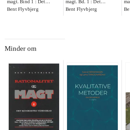
magt. Bind 1 : Det
magt. Bd. 1 : Det
ma
konkretes videnskab
Bent Flyvbjerg
konkretes videnskab
Bent Flyvbjerg
ko
Be
Minder om