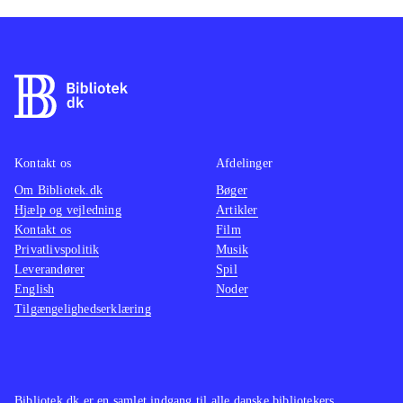
Kontakt os
Afdelinger
Om Bibliotek.dk
Bøger
Hjælp og vejledning
Artikler
Kontakt os
Film
Privatlivspolitik
Musik
Leverandører
Spil
English
Noder
Tilgængelighedserklæring
Bibliotek.dk er en samlet indgang til alle danske bibliotekers