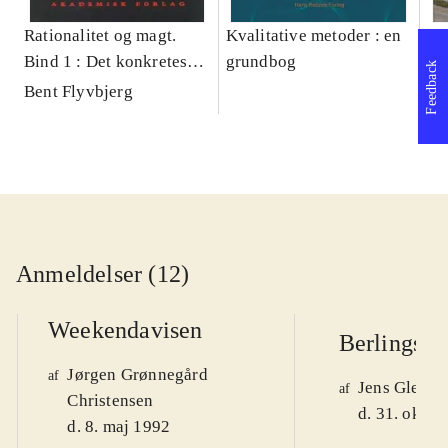
Rationalitet og magt.
Kvalitative metoder : en
Gu
Bind 1 : Det konkretes
grundbog
gr
Feedback
videnskab
pa
Bent Flyvbjerg
He
20
Anmeldelser (12)
Weekendavisen
Berlingske
Jørgen Grønnegård
af
Jens Glebe-
af
Christensen
d. 31. okt. 
d. 8. maj 1992