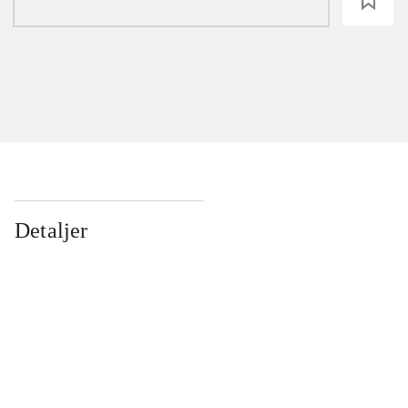
loading
Detaljer
...
...
...
...
...
...
...
...