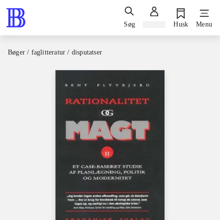
Søg
Log ind
Husk
Menu
Bøger / faglitteratur / disputatser