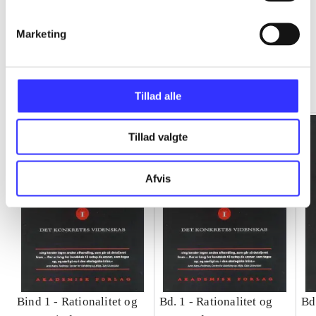
Marketing
Rationalitet og magt
Gå til serien
Tillad alle
Tillad valgte
Afvis
Bind 1 -
Rationalitet og
Bd. 1 -
Rationalitet og
Bd