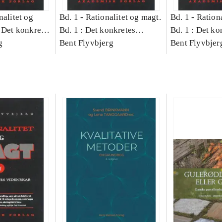
nalitet og
Bd. 1 -
Rationalitet og magt.
Bd. 1 -
Rationa
 Det konkretes
Bd. 1 : Det konkretes
Bd. 1 : Det ko
g
videnskab
Bent Flyvbjerg
videnskab
Bent Flyvbjer