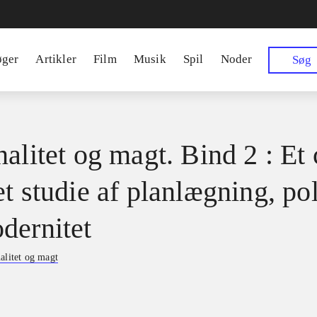
øger
Artikler
Film
Musik
Spil
Noder
Søg
alitet og magt. Bind 2 : Et 
t studie af planlægning, pol
dernitet
alitet og magt