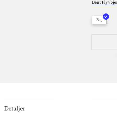
Bent Flyvbje
Bog
Detaljer
...
...