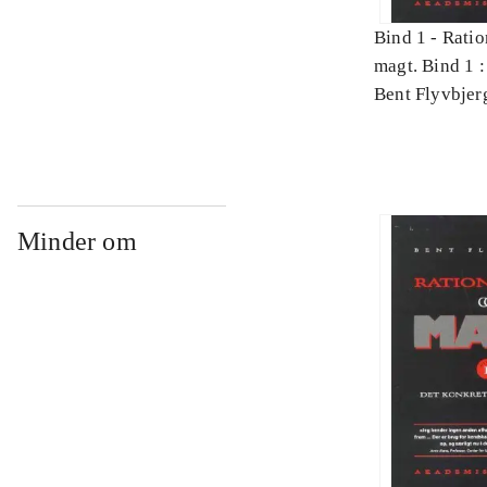
Bind 1 -
Ratio
magt. Bind 1 :
videnskab
Bent Flyvbjer
Minder om