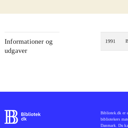
Informationer og
1991
udgaver
Bibliotek.dk er 
bibliotekers mat
Danmark. Du kan