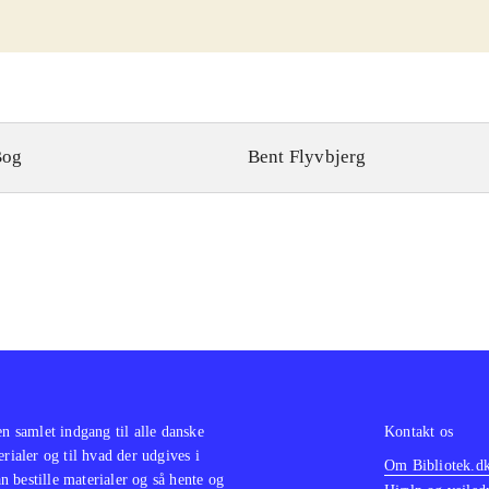
Bog
Bent Flyvbjerg
en samlet indgang til alle danske
Kontakt os
erialer og til hvad der udgives i
Om Bibliotek.d
 bestille materialer og så hente og