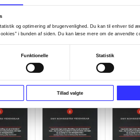
s
atistik og optimering af brugervenlighed. Du kan til enhver tid æn
ookies” i bunden af siden. Du kan læse mere om de anvendte co
Funktionelle
Statistik
Tillad valgte