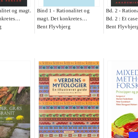
litet og magt.
Bind 1 -
Rationalitet og
Bd. 2 -
Rationa
nkretes
magt. Det konkretes
Bd. 2 : Et cas
g
videnskab. Bind 1
Bent Flyvbjerg
studie af plan
Bent Flyvbjer
politik og mod