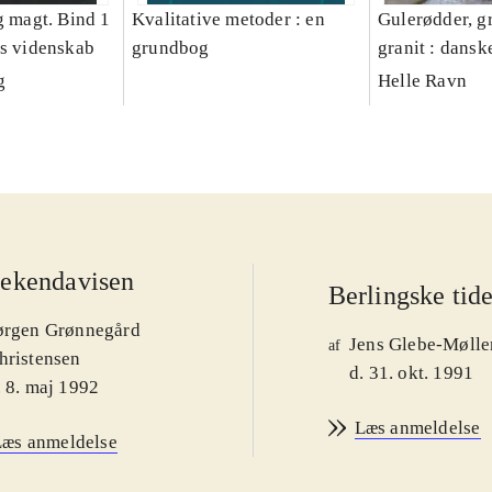
g magt. Bind 1
Kvalitative metoder : en
Gulerødder, gr
es videnskab
grundbog
granit : dansk
parcelhushav
g
Helle Ravn
ekendavisen
Berlingske tid
ørgen Grønnegård
Jens Glebe-Mølle
af
hristensen
d. 31. okt. 1991
. 8. maj 1992
Læs anmeldelse
Læs anmeldelse