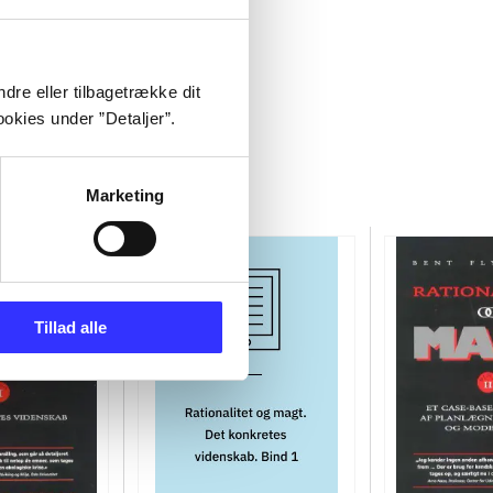
dre eller tilbagetrække dit
okies under ”Detaljer”.
Marketing
Tillad alle