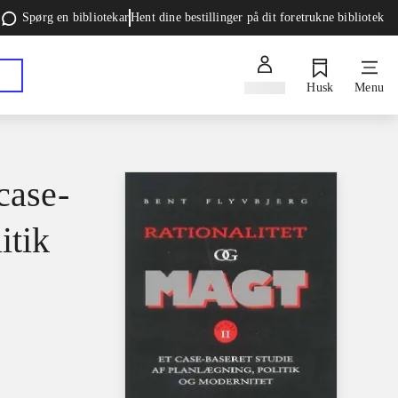
Spørg en bibliotekar
Hent dine bestillinger på dit foretrukne bibliotek
Log ind
Husk
Menu
case-
itik