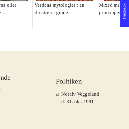
æs eller
Verdens mytologier : en
Mixed methods
Feedback
e
illustreret guide
principper og 
er 1950-2008
ende
Politiken
r
Noralv Veggeland
af
d. 31. okt. 1991