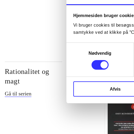
...
Hjemmesiden bruger cookie
Vi bruger cookies til besøgsst
...
samtykke ved at klikke på ”C
Samtykkevalg
Nødvendig
Rationalitet og
magt
Afvis
Gå til serien