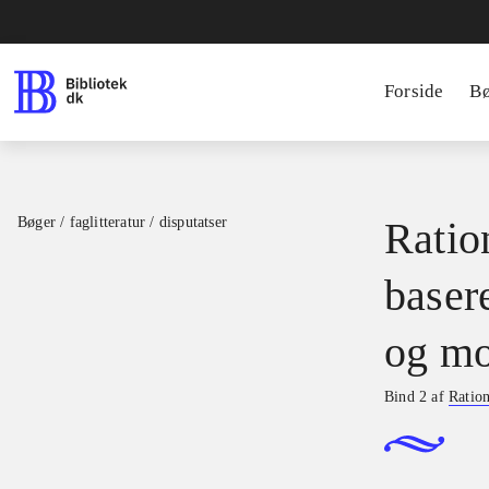
Forside
B
Bøger / faglitteratur / disputatser
Ration
basere
og mo
Bind 2 af
Ration