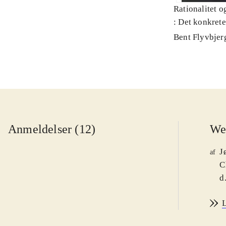
Rationalitet o
: Det konkret
Bent Flyvbjer
Anmeldelser (12)
We
J
af
C
d