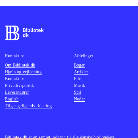
Kontakt os
Afdelinger
Om Bibliotek.dk
Bøger
Hjælp og vejledning
Artikler
Kontakt os
Film
Privatlivspolitik
Musik
Leverandører
Spil
English
Noder
Tilgængelighedserklæring
Bibliotek.dk er en samlet indgang til alle danske bibliotekers