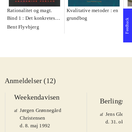
Rationalitet og magt.
Kvalitative metoder : en
Gu
Bind 1 : Det konkretes
grundbog
gr
Feedback
videnskab
pa
Bent Flyvbjerg
He
20
Anmeldelser (12)
Weekendavisen
Berlingske
Jørgen Grønnegård
af
Jens Glebe-
af
Christensen
d. 31. okt. 
d. 8. maj 1992