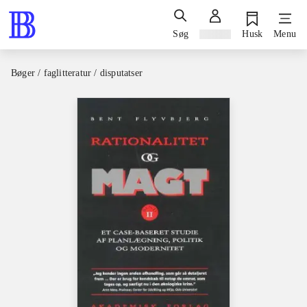
Søg
Log ind
Husk
Menu
Bøger / faglitteratur / disputatser