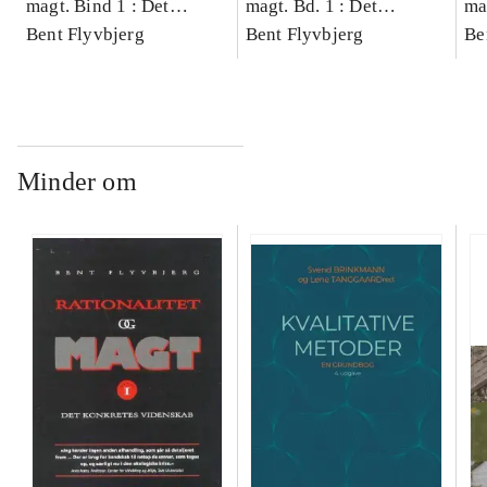
magt. Bind 1 : Det
magt. Bd. 1 : Det
ma
konkretes videnskab
Bent Flyvbjerg
konkretes videnskab
Bent Flyvbjerg
ko
Be
Minder om