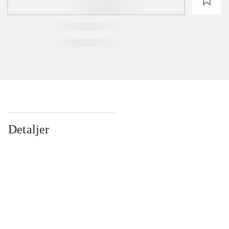
loading
Detaljer
...
...
...
...
...
...
...
...