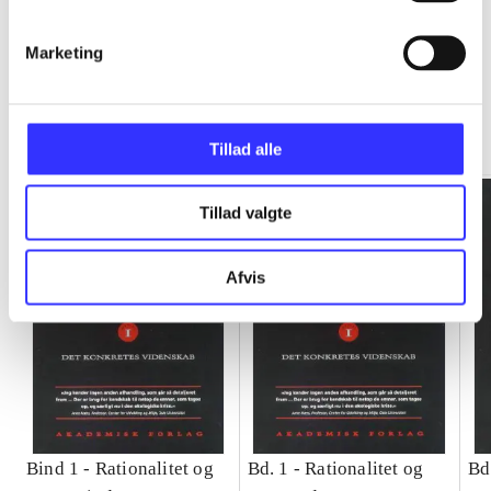
Marketing
Rationalitet og magt
Gå til serien
Tillad alle
Tillad valgte
Afvis
Bind 1 -
Rationalitet og
Bd. 1 -
Rationalitet og
Bd