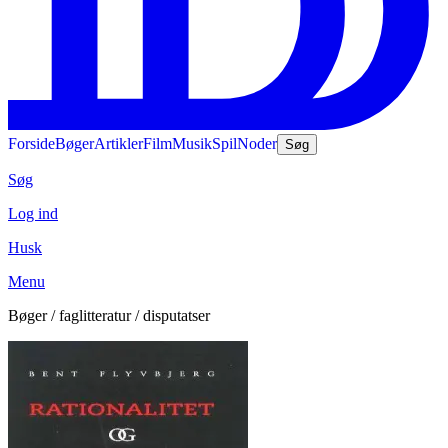
Forside
Bøger
Artikler
Film
Musik
Spil
Noder
Søg
Søg
Log ind
Husk
Menu
Bøger / faglitteratur / disputatser