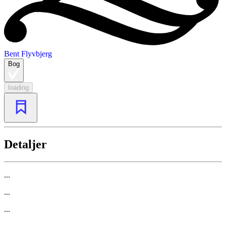
Bent Flyvbjerg
Bog
loading
Detaljer
...
...
...