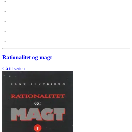
...
...
...
...
...
Rationalitet og magt
Gå til serien