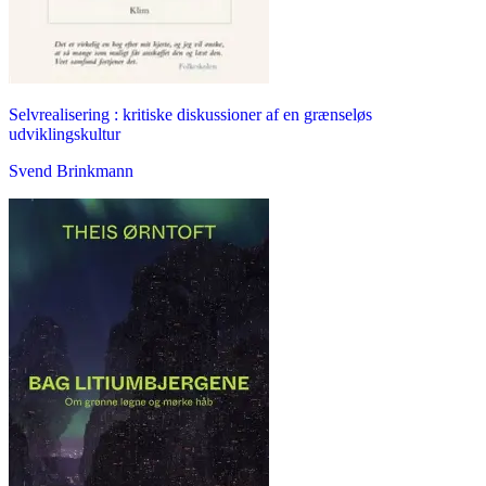
Selvrealisering : kritiske diskussioner af en grænseløs
udviklingskultur
Svend Brinkmann