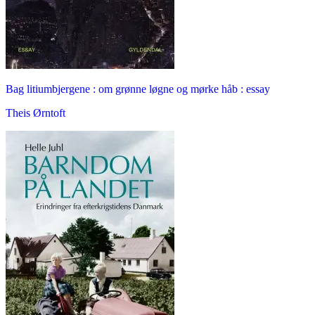
Bag litiumbjergene : om grønne løgne og mørke håb : essay
Theis Ørntoft