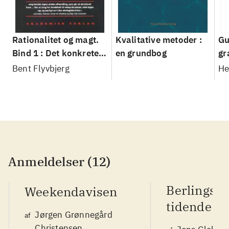
Rationalitet og magt.
Kvalitative metoder :
Gu
Bind 1 : Det konkretes
en grundbog
gr
videnskab
pa
Bent Flyvbjerg
He
20
Anmeldelser (12)
Berlingsk
Weekendavisen
tidende
Jørgen Grønnegård
af
Christensen