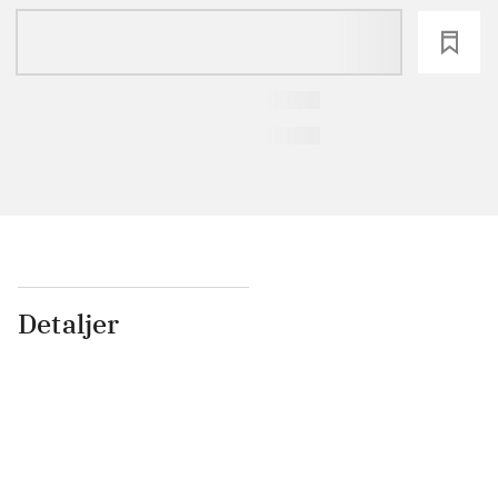
loading
Detaljer
...
...
...
...
...
...