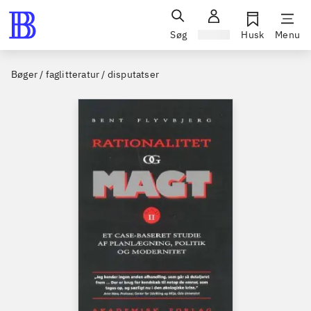
Søg
Log ind
Husk
Menu
Bøger / faglitteratur / disputatser