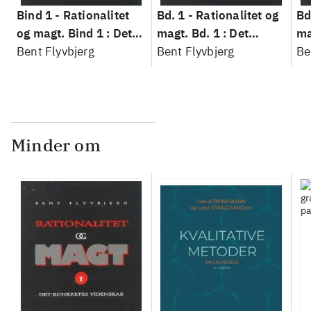
Bind 1 -
Rationalitet
Bd. 1 -
Rationalitet og
Bd
og magt. Bind 1 : Det
magt. Bd. 1 : Det
ma
konkretes videnskab
Bent Flyvbjerg
konkretes videnskab
Bent Flyvbjerg
ko
Be
Minder om