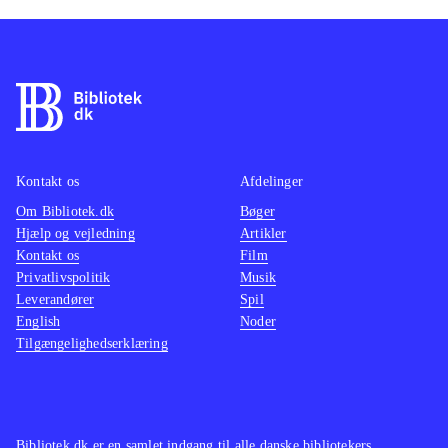
Kontakt os
Afdelinger
Om Bibliotek.dk
Bøger
Hjælp og vejledning
Artikler
Kontakt os
Film
Privatlivspolitik
Musik
Leverandører
Spil
English
Noder
Tilgængelighedserklæring
Bibliotek.dk er en samlet indgang til alle danske bibliotekers