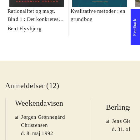
Rationalitet og magt.
Kvalitative metoder : en
Gu
Bind 1 : Det konkretes
grundbog
gr
Feedback
videnskab
pa
Bent Flyvbjerg
He
20
Anmeldelser (12)
Weekendavisen
Berlingske
Jørgen Grønnegård
af
Jens Glebe-
af
Christensen
d. 31. okt. 
d. 8. maj 1992