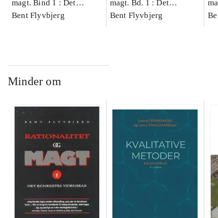
magt. Bind 1 : Det
magt. Bd. 1 : Det
ma
konkretes videnskab
Bent Flyvbjerg
konkretes videnskab
Bent Flyvbjerg
ko
Be
Minder om