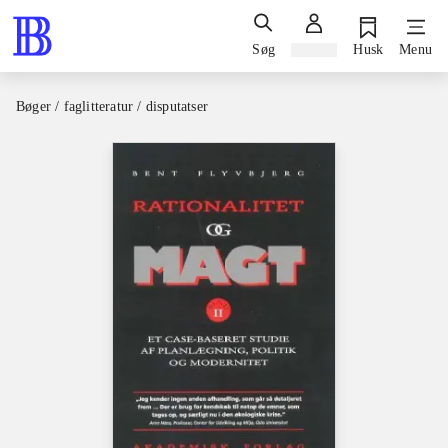
Søg
Log ind
Husk
Menu
Bøger / faglitteratur / disputatser