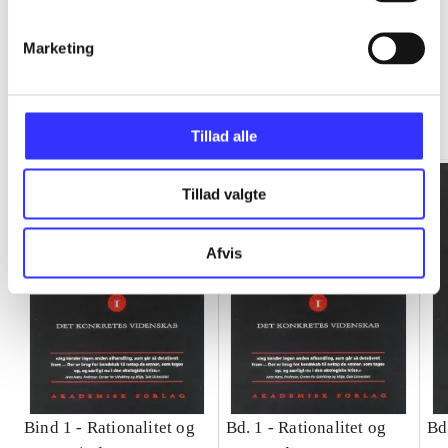
Marketing
Rationalitet og magt
Gå til serien
Tillad alle
Tillad valgte
Afvis
Bind 1 -
Rationalitet og
Bd. 1 -
Rationalitet og
Bd