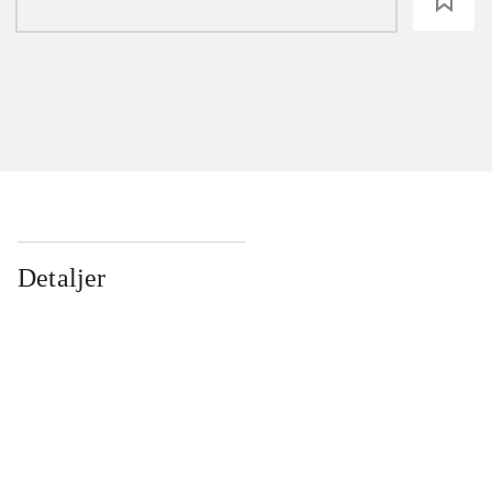
loading
Detaljer
...
...
...
...
...
...
...
...