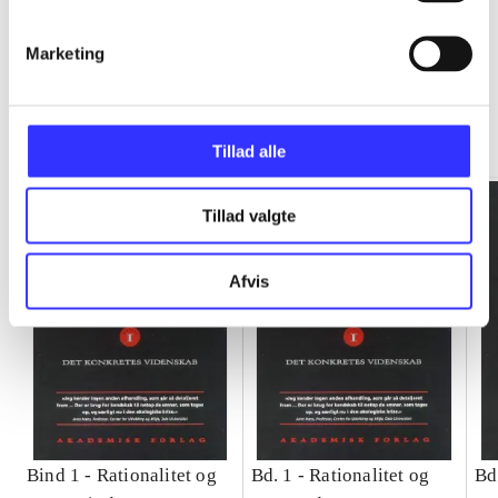
Marketing
Rationalitet og magt
Gå til serien
Tillad alle
Tillad valgte
Afvis
Bind 1 -
Rationalitet og
Bd. 1 -
Rationalitet og
Bd