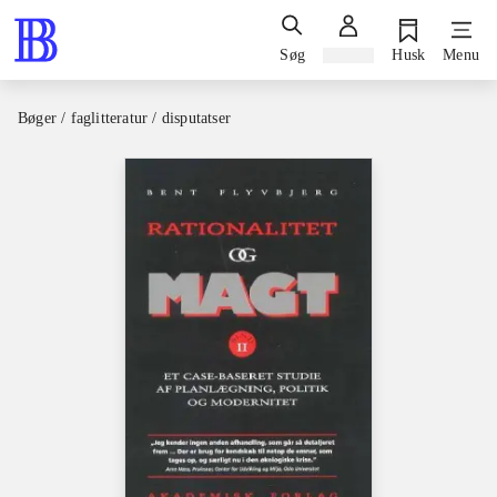
Søg
Log ind
Husk
Menu
Bøger / faglitteratur / disputatser