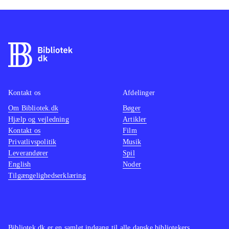
Kontakt os
Afdelinger
Om Bibliotek.dk
Bøger
Hjælp og vejledning
Artikler
Kontakt os
Film
Privatlivspolitik
Musik
Leverandører
Spil
English
Noder
Tilgængelighedserklæring
Bibliotek.dk er en samlet indgang til alle danske bibliotekers