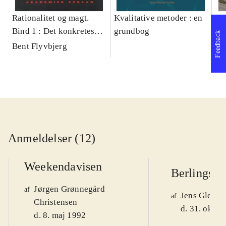
Rationalitet og magt.
Kvalitative metoder : en
Gu
Bind 1 : Det konkretes
grundbog
gr
Feedback
videnskab
pa
Bent Flyvbjerg
He
20
Anmeldelser (12)
Weekendavisen
Berlingske
Jørgen Grønnegård
af
Jens Glebe-
af
Christensen
d. 31. okt. 
d. 8. maj 1992