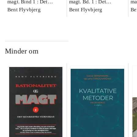
magt. Bind 1 : Det
magt. Bd. 1 : Det
ma
konkretes videnskab
Bent Flyvbjerg
konkretes videnskab
Bent Flyvbjerg
ko
Be
Minder om