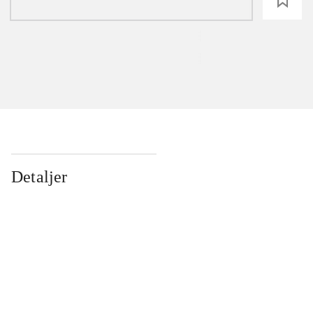
loading
Detaljer
...
...
...
...
...
...
...
...