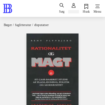
Søg
Log ind
Husk
Menu
Bøger / faglitteratur / disputatser