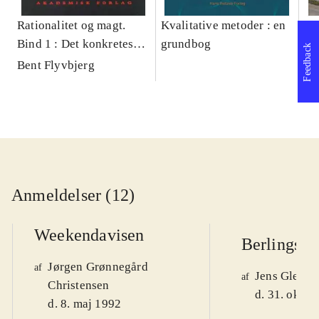
Rationalitet og magt.
Kvalitative metoder : en
Gu
Bind 1 : Det konkretes
grundbog
gr
Feedback
videnskab
pa
Bent Flyvbjerg
He
20
Anmeldelser (12)
Weekendavisen
Berlingske
Jørgen Grønnegård
af
Jens Glebe-
af
Christensen
d. 31. okt. 
d. 8. maj 1992