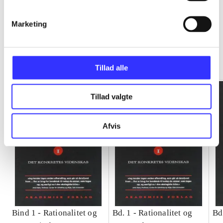
Marketing
Rationalitet og magt
Gå til serien
Tillad alle
Tillad valgte
Afvis
Bind 1 -
Rationalitet og
Bd. 1 -
Rationalitet og
Bd