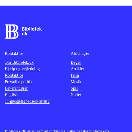
Kontakt os
Afdelinger
Om Bibliotek.dk
Bøger
Hjælp og vejledning
Artikler
Kontakt os
Film
Privatlivspolitik
Musik
Leverandører
Spil
English
Noder
Tilgængelighedserklæring
Bibliotek.dk er en samlet indgang til alle danske bibliotekers