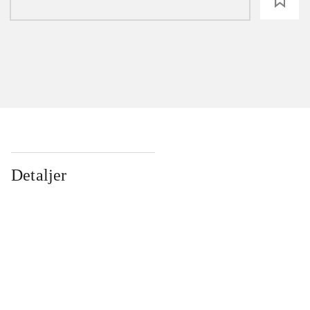
loading
Detaljer
...
...
...
...
...
...
...
...