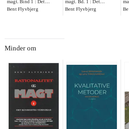
magt. Bind 1 : Det
magt. Bd. 1 : Det
ma
konkretes videnskab
Bent Flyvbjerg
konkretes videnskab
Bent Flyvbjerg
ko
Be
Minder om