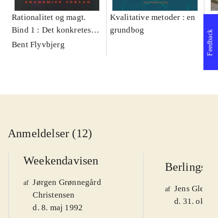
Rationalitet og magt.
Kvalitative metoder : en
Gu
Bind 1 : Det konkretes
grundbog
gr
Feedback
videnskab
pa
Bent Flyvbjerg
He
20
Anmeldelser (12)
Weekendavisen
Berlingske
Jørgen Grønnegård
af
Jens Glebe-
af
Christensen
d. 31. okt. 
d. 8. maj 1992