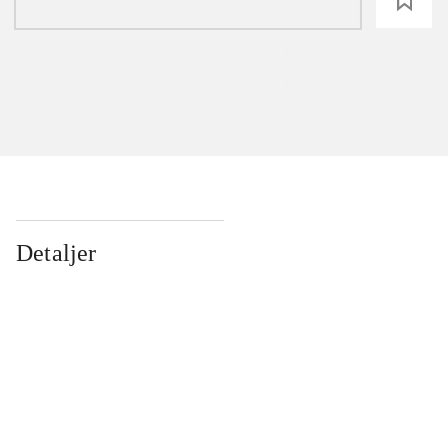
loading
Detaljer
...
...
...
...
...
...
...
...