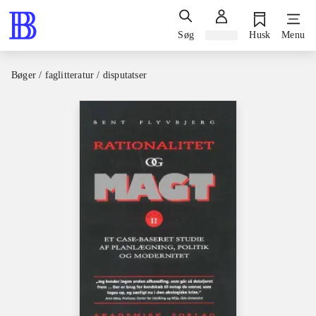
Søg
Log ind
Husk
Menu
Bøger / faglitteratur / disputatser