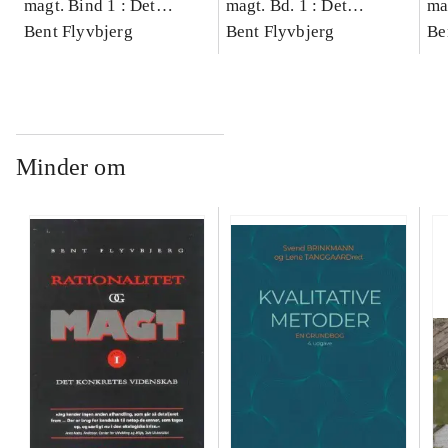
magt. Bind 1 : Det
magt. Bd. 1 : Det
ma
konkretes videnskab
Bent Flyvbjerg
konkretes videnskab
Bent Flyvbjerg
ko
Be
Minder om