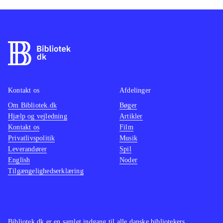
Kontakt os
Afdelinger
Om Bibliotek.dk
Bøger
Hjælp og vejledning
Artikler
Kontakt os
Film
Privatlivspolitik
Musik
Leverandører
Spil
English
Noder
Tilgængelighedserklæring
Bibliotek.dk er en samlet indgang til alle danske bibliotekers