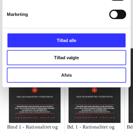
Marketing
Rationalitet og magt
Gå til serien
Tillad alle
Tillad valgte
Afvis
Bind 1 -
Rationalitet og
Bd. 1 -
Rationalitet og
Bd