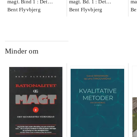
magt. Bind 1 : Det
magt. Bd. 1 : Det
ma
konkretes videnskab
Bent Flyvbjerg
konkretes videnskab
Bent Flyvbjerg
ko
Be
Minder om