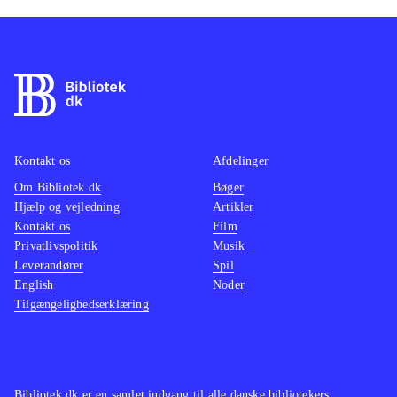
Kontakt os
Afdelinger
Om Bibliotek.dk
Bøger
Hjælp og vejledning
Artikler
Kontakt os
Film
Privatlivspolitik
Musik
Leverandører
Spil
English
Noder
Tilgængelighedserklæring
Bibliotek.dk er en samlet indgang til alle danske bibliotekers