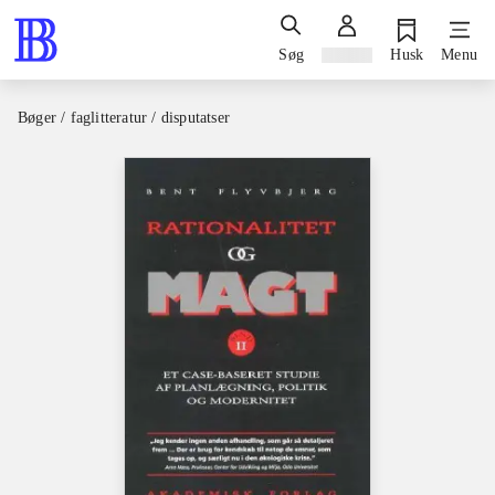
Søg
Log ind
Husk
Menu
Bøger / faglitteratur / disputatser