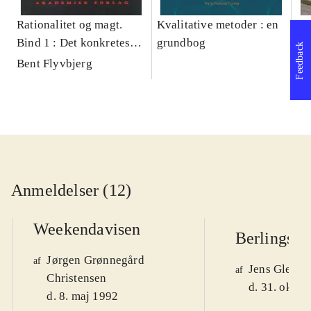
Rationalitet og magt.
Kvalitative metoder : en
Gu
Bind 1 : Det konkretes
grundbog
gr
Feedback
videnskab
pa
Bent Flyvbjerg
He
20
Anmeldelser (12)
Weekendavisen
Berlingske
Jørgen Grønnegård
af
Jens Glebe-
af
Christensen
d. 31. okt. 
d. 8. maj 1992