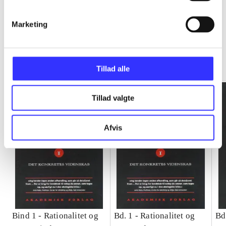
Marketing
Rationalitet og magt
Gå til serien
Tillad alle
Tillad valgte
Afvis
Bind 1 -
Rationalitet og
Bd. 1 -
Rationalitet og
Bd