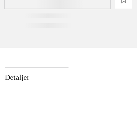
loading
Detaljer
...
...
...
...
...
...
...
...