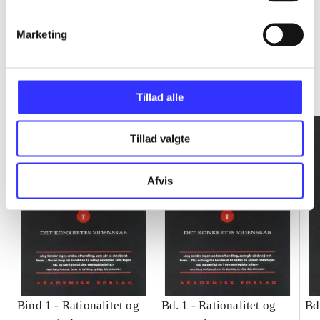
Marketing
Rationalitet og magt
Gå til serien
Tillad alle
Tillad valgte
Afvis
Bind 1 -
Rationalitet og
Bd. 1 -
Rationalitet og
Bd