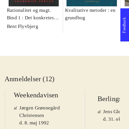
Rationalitet og magt.
Kvalitative metoder : en
Gu
Bind 1 : Det konkretes
grundbog
gr
Feedback
videnskab
pa
Bent Flyvbjerg
He
20
Anmeldelser (12)
Weekendavisen
Berlingske
Jørgen Grønnegård
af
Jens Glebe-
af
Christensen
d. 31. okt. 
d. 8. maj 1992