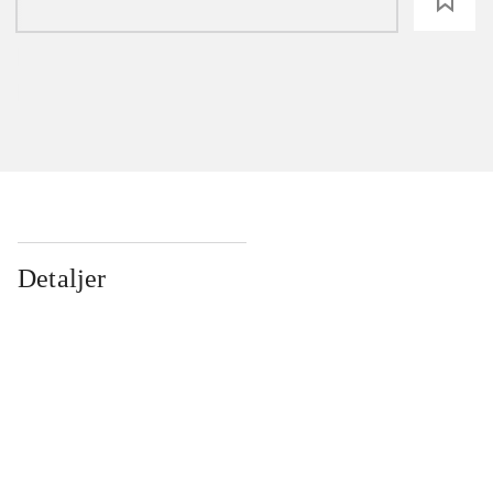
loading
Detaljer
...
...
...
...
...
...
...
...