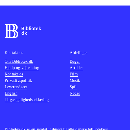
Kontakt os
Afdelinger
Om Bibliotek.dk
Bøger
Hjælp og vejledning
Artikler
Kontakt os
Film
Privatlivspolitik
Musik
Leverandører
Spil
English
Noder
Tilgængelighedserklæring
Bibliotek.dk er en samlet indgang til alle danske bibliotekers