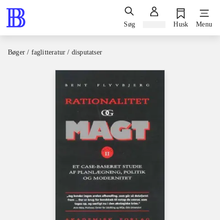
Søg
Log ind
Husk
Menu
Bøger / faglitteratur / disputatser