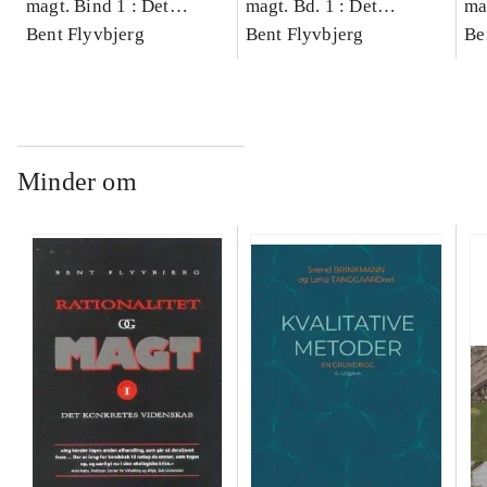
magt. Bind 1 : Det
magt. Bd. 1 : Det
ma
konkretes videnskab
Bent Flyvbjerg
konkretes videnskab
Bent Flyvbjerg
ko
Be
Minder om