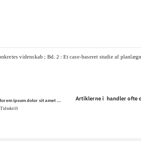
...
...
onkretes videnskab ; Bd. 2 : Et case-baseret studie af planlægn
Artiklerne i
handler ofte
lorem ipsum dolor sit amet ...
Tidsskrift