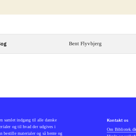
Bog
Bent Flyvbjerg
Kontakt os
en samlet indgang til alle danske
erialer og til hvad der udgives i
Om Bibliotek.d
 bestille materialer og så hente og