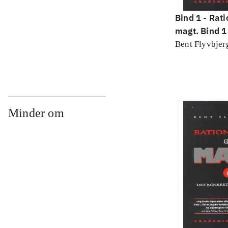
Bind 1 -
Rati
magt. Bind 1 
konkretes v
Bent Flyvbjer
Minder om