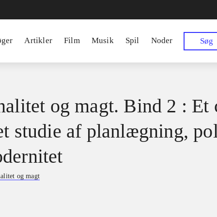
øger
Artikler
Film
Musik
Spil
Noder
Søg
alitet og magt. Bind 2 : Et 
t studie af planlægning, pol
dernitet
alitet og magt