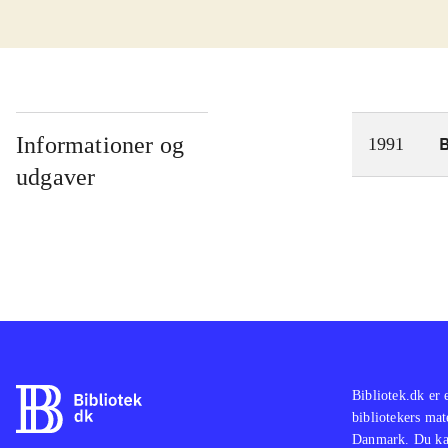
Informationer og
1991
udgaver
Bibliotek.dk er 
bibliotekers mat
Danmark. Du kan