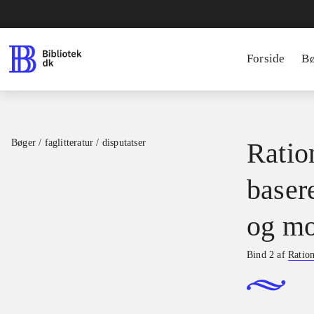
Forside
B
Bøger / faglitteratur / disputatser
Ration
basere
og mo
Bind 2 af
Ration