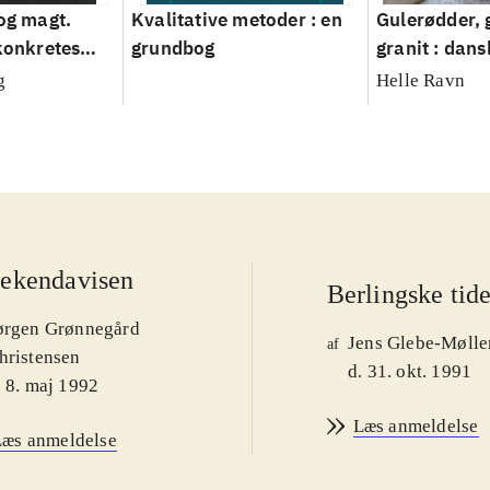
 og magt.
Kvalitative metoder : en
Gulerødder, 
 konkretes
grundbog
granit : dans
parcelhusha
g
Helle Ravn
2008
ekendavisen
Berlingske tid
ørgen Grønnegård
Jens Glebe-Mølle
af
hristensen
d. 31. okt. 1991
. 8. maj 1992
Læs anmeldelse
Læs anmeldelse