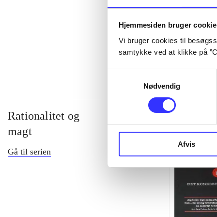
...
Hjemmesiden bruger cookie
Vi bruger cookies til besøgsst
...
samtykke ved at klikke på ”C
Samtykkevalg
Nødvendig
Rationalitet og
magt
Afvis
Gå til serien