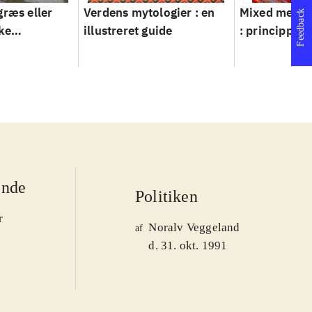
græs eller
Verdens mytologier : en
Mixed metho
Feedback
ke
illustreret guide
: principper 
ver 1950-
ende
Politiken
r
Noralv Veggeland
af
d. 31. okt. 1991