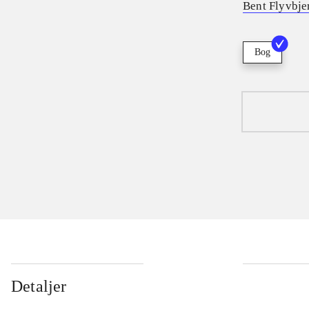
Bent Flyvbje
Bog
Detaljer
...
...