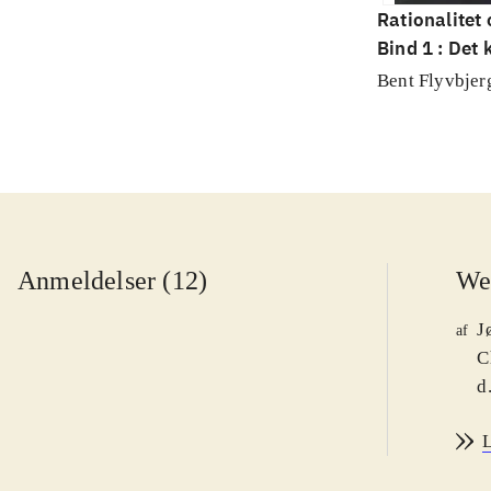
Rationalitet
Bind 1 : Det
videnskab
Bent Flyvbjer
Anmeldelser (12)
We
J
af
C
d