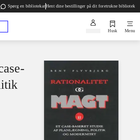
Spørg en bibliotekar
Hent dine bestillinger på dit foretrukne bibliotek
Log ind
Husk
Menu
case-
itik