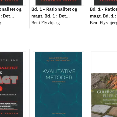
onalitet og
Bd. 1 -
Rationalitet og
Bd. 1 -
Ratio
: Det
magt. Bd. 1 : Det
magt. Bd. 1 :
idenskab
konkretes videnskab
konkretes v
g
Bent Flyvbjerg
Bent Flyvbjer