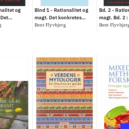
nalitet og
Bind 1 -
Rationalitet og
Bd. 2 -
Ratio
 Det
magt. Det konkretes
magt. Bd. 2 :
idenskab
videnskab. Bind 1
baseret studi
g
Bent Flyvbjerg
Bent Flyvbjer
planlægning,
modernitet