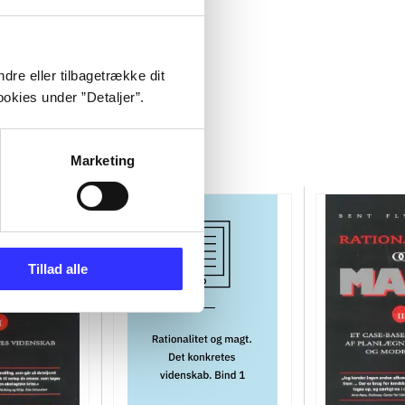
dre eller tilbagetrække dit
okies under ”Detaljer”.
Marketing
Tillad alle