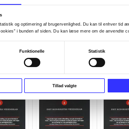
s
atistik og optimering af brugervenlighed. Du kan til enhver tid æn
ookies” i bunden af siden. Du kan læse mere om de anvendte co
Funktionelle
Statistik
Tillad valgte