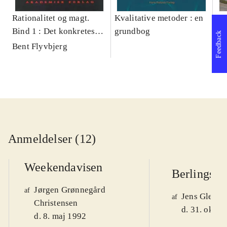
Rationalitet og magt.
Kvalitative metoder : en
Gu
Bind 1 : Det konkretes
grundbog
gr
Feedback
videnskab
pa
Bent Flyvbjerg
He
20
Anmeldelser (12)
Weekendavisen
Berlingske
Jørgen Grønnegård
af
Jens Glebe-
af
Christensen
d. 31. okt. 
d. 8. maj 1992