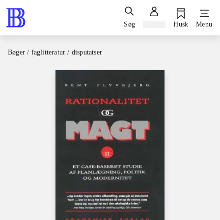
Søg
Log ind
Husk
Menu
Bøger / faglitteratur / disputatser