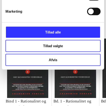
Marketing
Rationalitet og magt
Gå til serien
Tillad alle
Tillad valgte
Afvis
Bind 1 -
Rationalitet og
Bd. 1 -
Rationalitet og
Bd