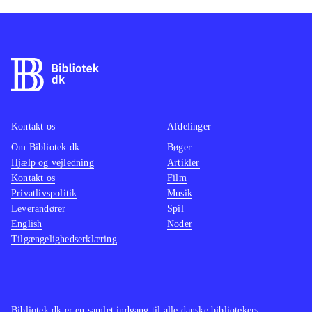
Kontakt os
Afdelinger
Om Bibliotek.dk
Bøger
Hjælp og vejledning
Artikler
Kontakt os
Film
Privatlivspolitik
Musik
Leverandører
Spil
English
Noder
Tilgængelighedserklæring
Bibliotek.dk er en samlet indgang til alle danske bibliotekers