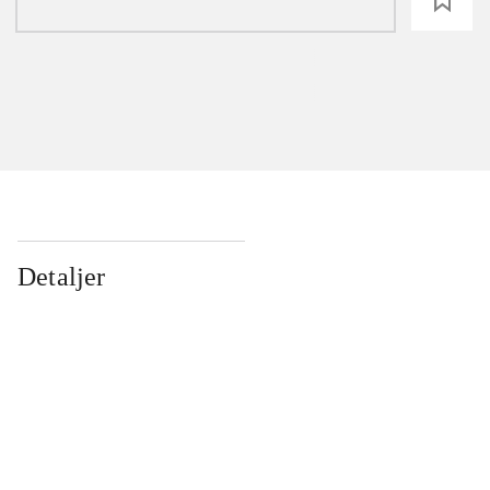
loading
Detaljer
...
...
...
...
...
...
...
...