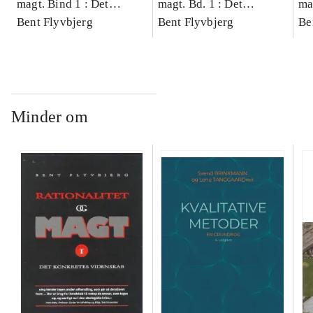
magt. Bind 1 : Det
magt. Bd. 1 : Det
ma
konkretes videnskab
Bent Flyvbjerg
konkretes videnskab
Bent Flyvbjerg
ko
Be
Minder om