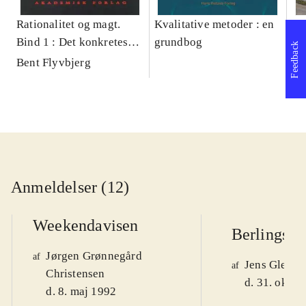
Rationalitet og magt.
Kvalitative metoder : en
Gu
Bind 1 : Det konkretes
grundbog
gr
Feedback
videnskab
pa
Bent Flyvbjerg
He
20
Anmeldelser (12)
Weekendavisen
Berlingske
Jørgen Grønnegård
af
Jens Glebe-
af
Christensen
d. 31. okt. 
d. 8. maj 1992