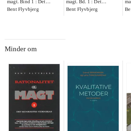
magt. Bind 1 : Det
magt. Bd. 1 : Det
ma
konkretes videnskab
Bent Flyvbjerg
konkretes videnskab
Bent Flyvbjerg
ko
Be
Minder om