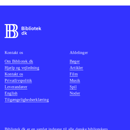
Kontakt os
Afdelinger
Om Bibliotek.dk
Bøger
Hjælp og vejledning
Artikler
Kontakt os
Film
Privatlivspolitik
Musik
Leverandører
Spil
English
Noder
Tilgængelighedserklæring
Bibliotek.dk er en samlet indgang til alle danske bibliotekers