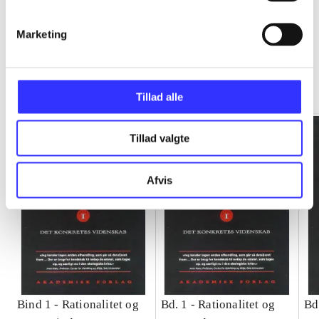
Marketing
Rationalitet og magt
Gå til serien
Tillad alle
Tillad valgte
Afvis
Bind 1 -
Rationalitet og
Bd. 1 -
Rationalitet og
Bd