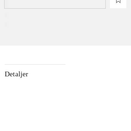
loading
Detaljer
...
...
...
...
...
...
...
...