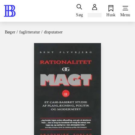
Søg
Log ind
Husk
Menu
Bøger / faglitteratur / disputatser