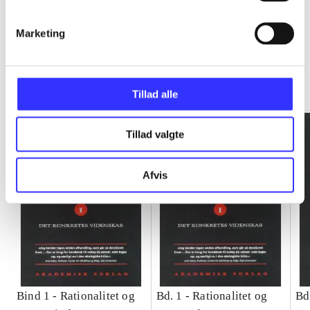
Marketing
Rationalitet og magt
Gå til serien
Tillad alle
Tillad valgte
Afvis
Bind 1 -
Rationalitet og
Bd. 1 -
Rationalitet og
Bd