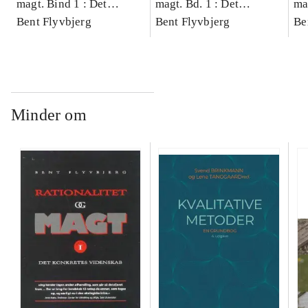
magt. Bind 1 : Det
magt. Bd. 1 : Det
ma
konkretes videnskab
Bent Flyvbjerg
konkretes videnskab
Bent Flyvbjerg
ko
Be
Minder om