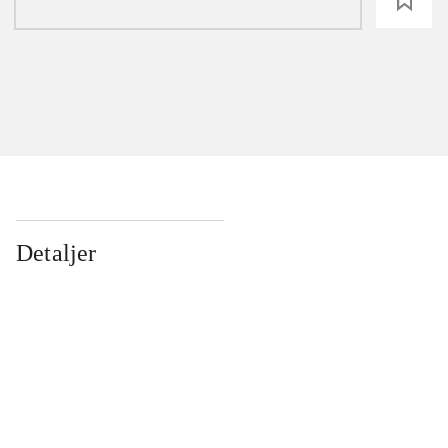
loading
Detaljer
...
...
...
...
...
...
...
...