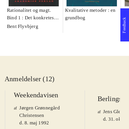
Rationalitet og magt.
Kvalitative metoder : en
Gu
Bind 1 : Det konkretes
grundbog
gr
Feedback
videnskab
pa
Bent Flyvbjerg
He
20
Anmeldelser (12)
Weekendavisen
Berlingske
Jørgen Grønnegård
af
Jens Glebe-
af
Christensen
d. 31. okt. 
d. 8. maj 1992