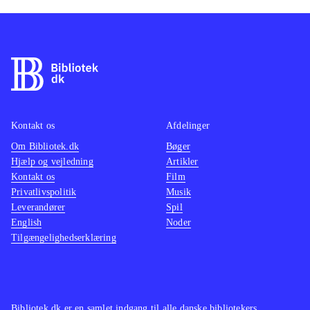
Kontakt os
Afdelinger
Om Bibliotek.dk
Bøger
Hjælp og vejledning
Artikler
Kontakt os
Film
Privatlivspolitik
Musik
Leverandører
Spil
English
Noder
Tilgængelighedserklæring
Bibliotek.dk er en samlet indgang til alle danske bibliotekers