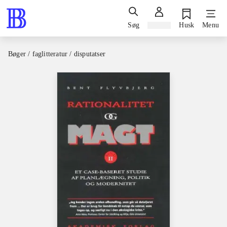
Søg
Log ind
Husk
Menu
Bøger / faglitteratur / disputatser