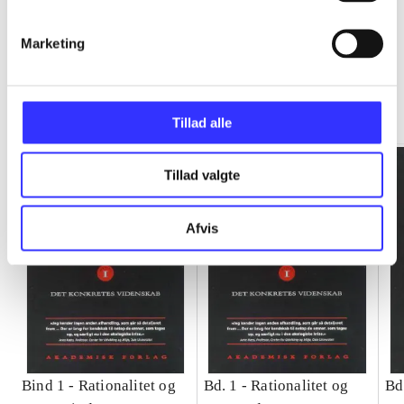
Marketing
Rationalitet og magt
Gå til serien
Tillad alle
Tillad valgte
Afvis
Bind 1 -
Rationalitet og
Bd. 1 -
Rationalitet og
Bd