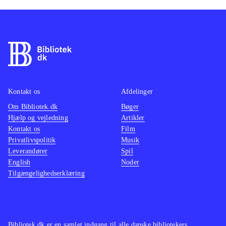
Kontakt os
Afdelinger
Om Bibliotek.dk
Bøger
Hjælp og vejledning
Artikler
Kontakt os
Film
Privatlivspolitik
Musik
Leverandører
Spil
English
Noder
Tilgængelighedserklæring
Bibliotek.dk er en samlet indgang til alle danske bibliotekers