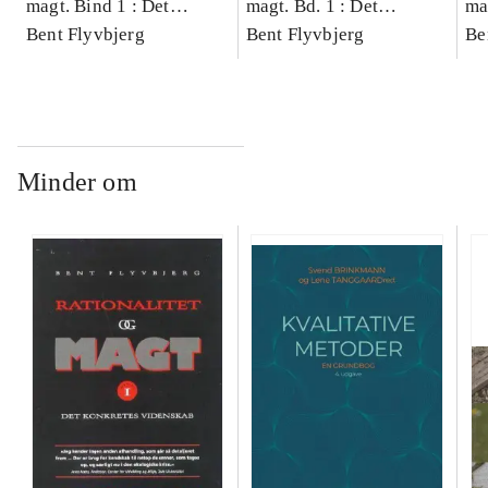
magt. Bind 1 : Det
magt. Bd. 1 : Det
ma
konkretes videnskab
Bent Flyvbjerg
konkretes videnskab
Bent Flyvbjerg
ko
Be
Minder om