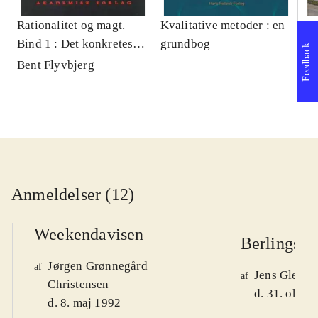
Rationalitet og magt.
Kvalitative metoder : en
Gu
Bind 1 : Det konkretes
grundbog
gr
Feedback
videnskab
pa
Bent Flyvbjerg
He
20
Anmeldelser (12)
Weekendavisen
Berlingske
Jørgen Grønnegård
af
Jens Glebe-
af
Christensen
d. 31. okt. 
d. 8. maj 1992