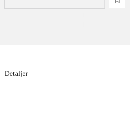
loading
Detaljer
...
...
...
...
...
...
...
...