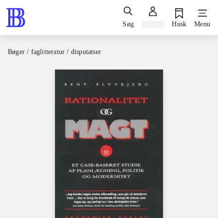
Søg
Log ind
Husk
Menu
Bøger / faglitteratur / disputatser