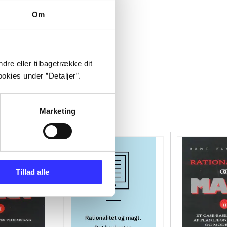
Om
dre eller tilbagetrække dit
okies under ”Detaljer”.
Marketing
Tillad alle