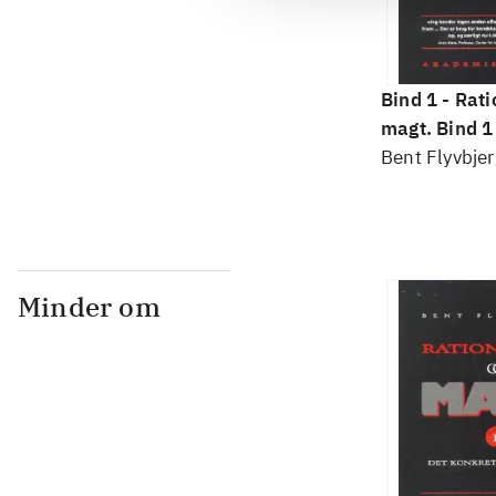
Bind 1 -
Rati
magt. Bind 1 
konkretes v
Bent Flyvbjer
Minder om