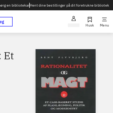
Hent dine bestillinger på dit foretrukne bibliotek
ørg en bibliotekar
øg
Log ind
Husk
Menu
: Et