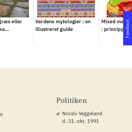
græs eller
Verdens mytologier : en
Mixed metho
Feedback
ke
illustreret guide
: principper 
ver 1950-
Politiken
Noralv Veggeland
er
af
d. 31. okt. 1991