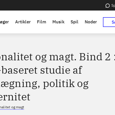
Sp
øger
Artikler
Film
Musik
Spil
Noder
S
nalitet og magt. Bind 2 
baseret studie af
lægning, politik og
rnitet
nalitet og magt