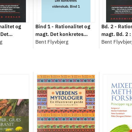
nalitet og
Bind 1 -
Rationalitet og
Bd. 2 -
Ratio
 Det
magt. Det konkretes
magt. Bd. 2 :
idenskab
g
videnskab. Bind 1
Bent Flyvbjerg
baseret studi
Bent Flyvbjer
planlægning,
modernitet