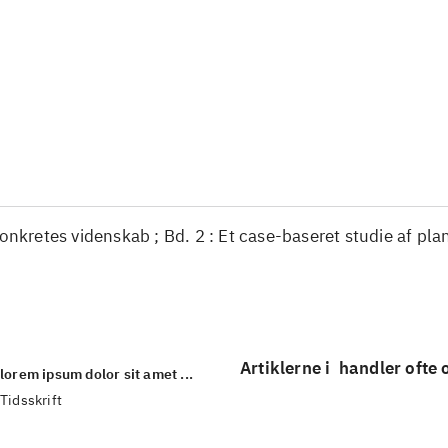
...
...
...
...
...
...
konkretes videnskab ; Bd. 2 : Et case-baseret studie af pla
Artiklerne i
handler ofte
lorem ipsum dolor sit amet ...
Tidsskrift