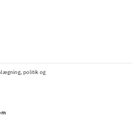
...
...
nlægning, politik og
 om