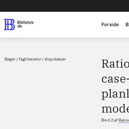
Forside
B
Ratio
Bøger / faglitteratur / disputatser
case-
plan
mode
Bind 2 af
Ratio