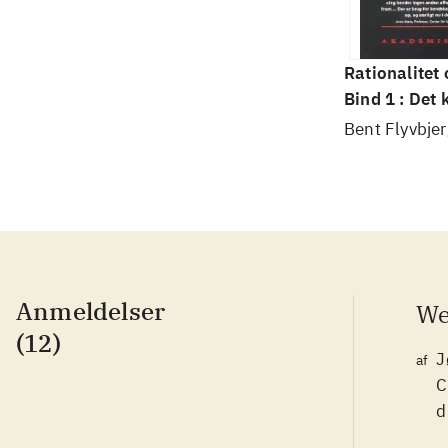
Rationalitet
Bind 1 : Det
videnskab
Bent Flyvbjer
Anmeldelser
We
(12)
J
af
C
d