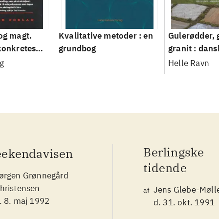
 og magt.
Kvalitative metoder : en
Gulerødder, 
 konkretes
grundbog
granit : dans
parcelhusha
g
Helle Ravn
2008
Berlingske
ekendavisen
tidende
ørgen Grønnegård
hristensen
Jens Glebe-Møll
af
. 8. maj 1992
d. 31. okt. 1991