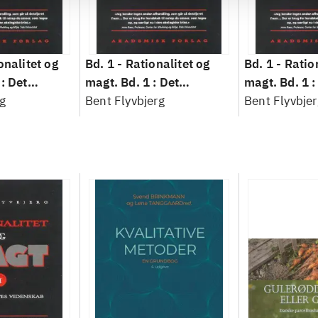
onalitet og
Bd. 1 -
Rationalitet og
Bd. 1 -
Ratio
: Det
magt. Bd. 1 : Det
magt. Bd. 1 :
idenskab
g
konkretes videnskab
Bent Flyvbjerg
konkretes v
Bent Flyvbjer