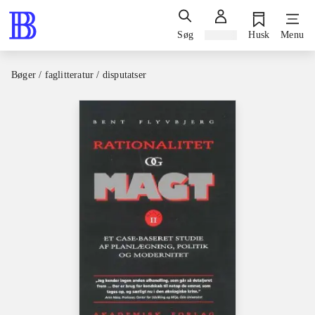
Søg
Log ind
Husk
Menu
Bøger / faglitteratur / disputatser