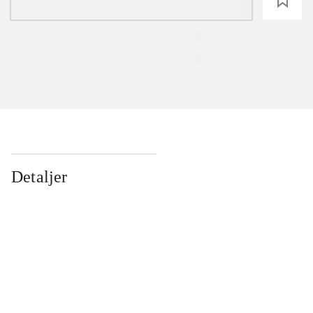
loading
Detaljer
...
...
...
...
...
...
...
...