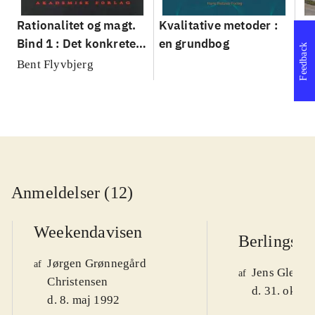
Rationalitet og magt.
Kvalitative metoder :
Gu
Bind 1 : Det konkretes
en grundbog
gr
Feedback
videnskab
pa
Bent Flyvbjerg
He
20
Anmeldelser (12)
Weekendavisen
Berlingske
Jørgen Grønnegård
af
Jens Glebe-
af
Christensen
d. 31. okt. 
d. 8. maj 1992