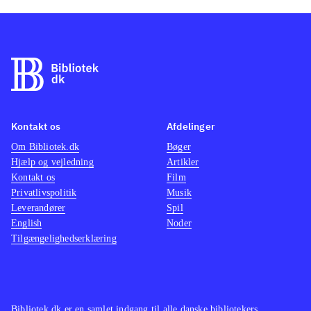
Kontakt os
Afdelinger
Om Bibliotek.dk
Bøger
Hjælp og vejledning
Artikler
Kontakt os
Film
Privatlivspolitik
Musik
Leverandører
Spil
English
Noder
Tilgængelighedserklæring
Bibliotek.dk er en samlet indgang til alle danske bibliotekers