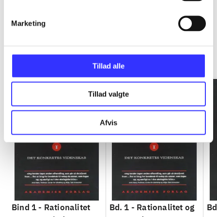
Marketing
Rationalitet og magt
Gå til serien
Tillad alle
Tillad valgte
Afvis
Bind 1 -
Rationalitet
Bd. 1 -
Rationalitet og
Bd