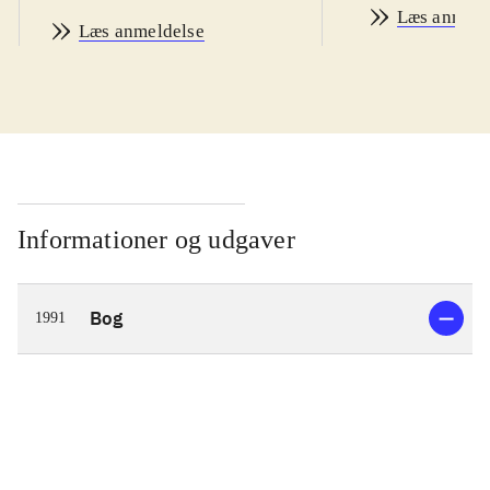
Læs anmeld
Læs anmeldelse
Informationer og udgaver
Bog
1991