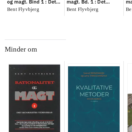
og magt. Bind 1 : Det
magt. Bd. 1 : Det
ma
konkretes videnskab
konkretes videnskab
ko
Bent Flyvbjerg
Bent Flyvbjerg
Be
Minder om