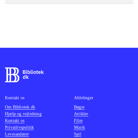
Kontakt os
Afdelinger
Om Bibliotek.dk
Bøger
Hjælp og vejledning
Artikler
Kontakt os
Film
Privatlivspolitik
Musik
Leverandører
Spil