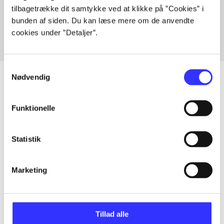
tilbagetrække dit samtykke ved at klikke på ”Cookies” i
Fra
bunden af siden. Du kan læse mere om de anvendte
cookies under ”Detaljer”.
Samtykkevalg
Nødvendig
Artikler
Funktionelle
Alle registrerede artikler fordelt på udgivelser
Statistik
...
Marketing
...
Tillad alle
...