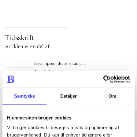
...
...
Tidsskrift
Artiklen er en del af
lorem ipsum dolor sit amet ...
Tidsskrift
Artiklerne i
handler ofte om
Samtykke
Detaljer
Om
Hjemmesiden bruger cookies
Vi bruger cookies til besøgsstatistik og optimering af
Artikler med samme emner
brugervenlighed. Du kan til enhver tid ændre eller