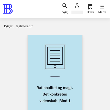
Søg
Log ind
Husk
Menu
Bøger / faglitteratur