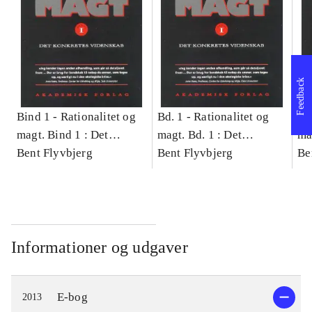
Feedback
Bind 1 -
Rationalitet og
Bd. 1 -
Rationalitet og
Bd
magt. Bind 1 : Det
magt. Bd. 1 : Det
ma
konkretes videnskab
Bent Flyvbjerg
konkretes videnskab
Bent Flyvbjerg
ko
Be
Informationer og udgaver
E-bog
2013