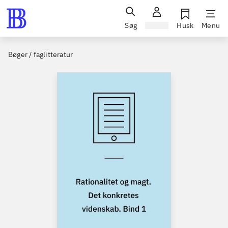
Søg
Log ind
Husk
Menu
Bøger / faglitteratur