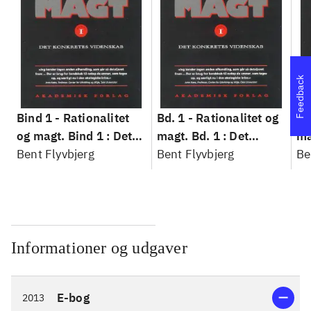
Feedback
Bind 1 -
Rationalitet
Bd. 1 -
Rationalitet og
Bd
og magt. Bind 1 : Det
magt. Bd. 1 : Det
ma
konkretes videnskab
Bent Flyvbjerg
konkretes videnskab
Bent Flyvbjerg
ko
Be
Informationer og udgaver
E-bog
2013