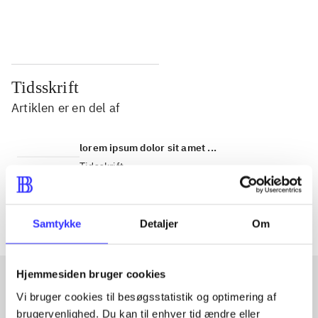
...
...
Tidsskrift
Artiklen er en del af
lorem ipsum dolor sit amet ...
Tidsskrift
Artiklerne i
handler ofte om
Samtykke
Detaljer
Om
Hjemmesiden bruger cookies
Vi bruger cookies til besøgsstatistik og optimering af
Artikler med samme emner
brugervenlighed. Du kan til enhver tid ændre eller