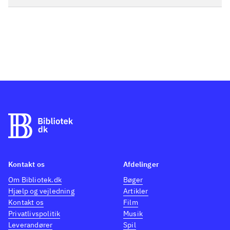
Kontakt os
Afdelinger
Om Bibliotek.dk
Bøger
Hjælp og vejledning
Artikler
Kontakt os
Film
Privatlivspolitik
Musik
Leverandører
Spil