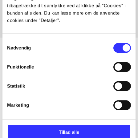
tilbagetrække dit samtykke ved at klikke på ”Cookies” i
Fra
bunden af siden. Du kan læse mere om de anvendte
cookies under ”Detaljer”.
Samtykkevalg
Nødvendig
Artikler
Funktionelle
Alle registrerede artikler fordelt på udgivelser
Statistik
...
Marketing
...
Tillad alle
...