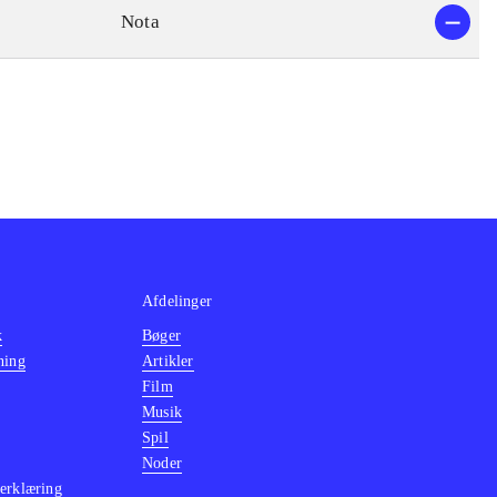
Nota
Afdelinger
k
Bøger
ning
Artikler
Film
Musik
Spil
Noder
erklæring