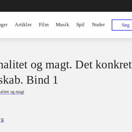
øger
Artikler
Film
Musik
Spil
Noder
Søg
nalitet og magt. Det konkre
skab. Bind 1
alitet og magt
rg