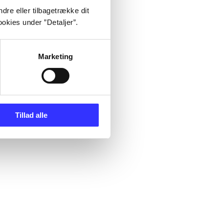
dre eller tilbagetrække dit
okies under ”Detaljer”.
Marketing
Tillad alle