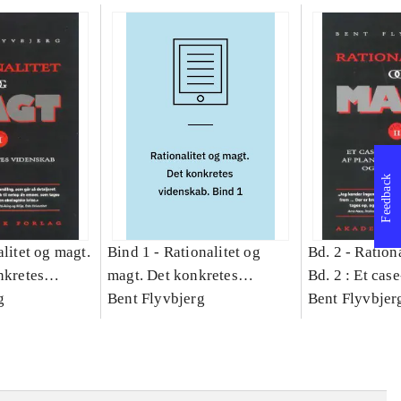
Feedback
litet og magt.
Bind 1 -
Rationalitet og
Bd. 2 -
Rationa
nkretes
magt. Det konkretes
Bd. 2 : Et cas
g
videnskab. Bind 1
Bent Flyvbjerg
studie af plan
Bent Flyvbjer
politik og mod