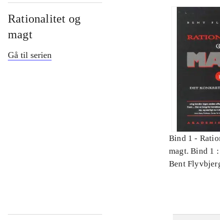
Rationalitet og
magt
Gå til serien
Bind 1 -
Ratio
magt. Bind 1 :
videnskab
Bent Flyvbjer