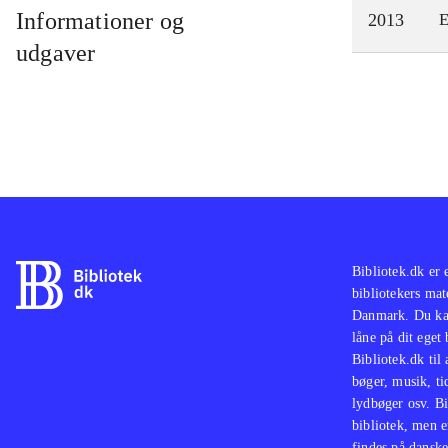
Informationer og
2013
E
udgaver
Bibliotek.dk er 
bibliotekers mat
Danmark. Du kan
låne på dit eget
Bibliotek.dk til
bøger, musik, tid
lydbøger osv. Bi
bibliotek, men e
findes på danske