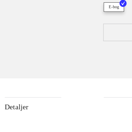
E-bog
Detaljer
...
...
...