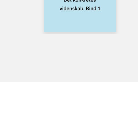
...
...