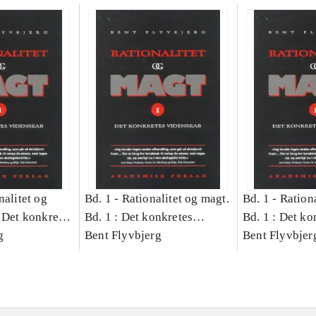
nalitet og
Bd. 1 -
Rationalitet og magt.
Bd. 1 -
Rationa
 Det konkretes
Bd. 1 : Det konkretes
Bd. 1 : Det ko
g
videnskab
Bent Flyvbjerg
videnskab
Bent Flyvbjer