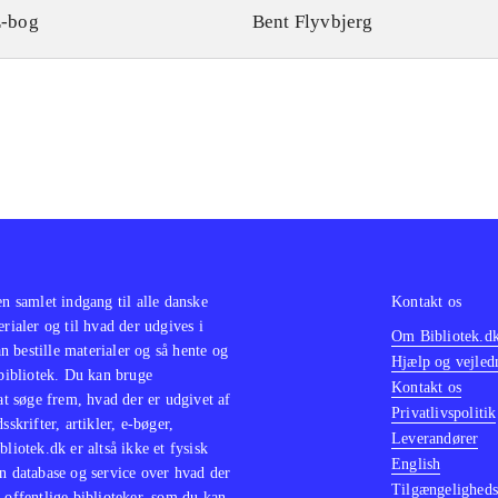
-bog
Bent Flyvbjerg
en samlet indgang til alle danske
Kontakt os
erialer og til hvad der udgives i
Om Bibliotek.d
 bestille materialer og så hente og
Hjælp og vejled
 bibliotek. Du kan bruge
Kontakt os
 at søge frem, hvad der er udgivet af
Privatlivspolitik
sskrifter, artikler, e-bøger,
Leverandører
bliotek.dk er altså ikke et fysisk
English
n database og service over hvad der
Tilgængeligheds
 offentlige biblioteker, som du kan