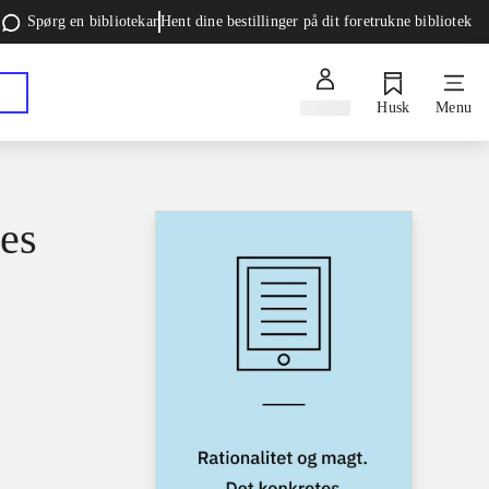
Spørg en bibliotekar
Hent dine bestillinger på dit foretrukne bibliotek
Log ind
Husk
Menu
tes