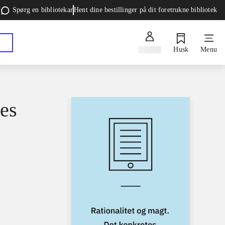
Spørg en bibliotekar
Hent dine bestillinger på dit foretrukne bibliotek
Log ind
Husk
Menu
tes