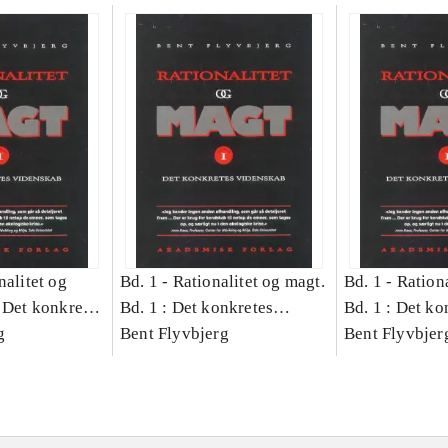
nalitet og
Bd. 1 -
Rationalitet og magt.
Bd. 1 -
Rationa
 Det konkretes
Bd. 1 : Det konkretes
Bd. 1 : Det ko
g
videnskab
Bent Flyvbjerg
videnskab
Bent Flyvbjer