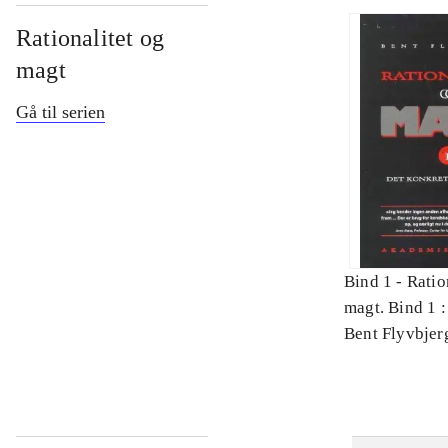
Rationalitet og
magt
Gå til serien
Bind 1 -
Ratio
magt. Bind 1 :
videnskab
Bent Flyvbjer