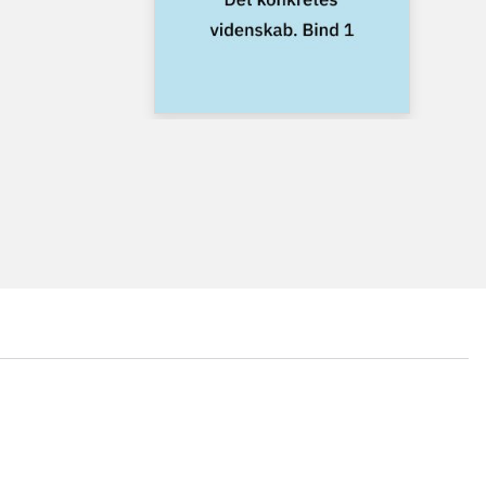
...
...