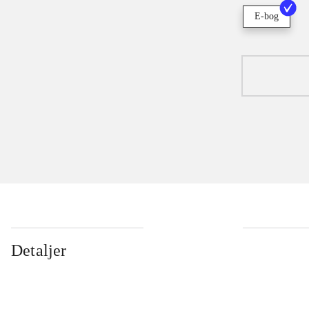
E-bog
Detaljer
...
...
...