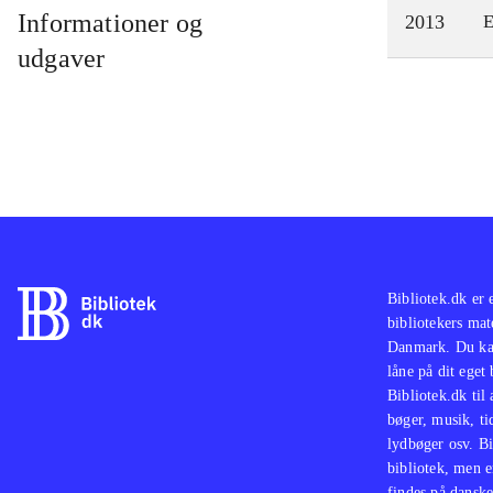
Informationer og
2013
E
udgaver
Bibliotek.dk er 
bibliotekers mat
Danmark. Du kan
låne på dit eget
Bibliotek.dk til
bøger, musik, tid
lydbøger osv. Bi
bibliotek, men e
findes på danske