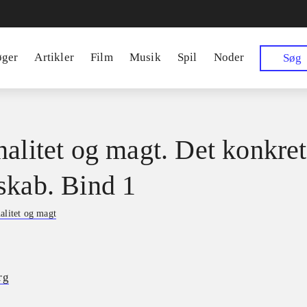
øger
Artikler
Film
Musik
Spil
Noder
Søg
nalitet og magt. Det konkre
skab. Bind 1
alitet og magt
rg