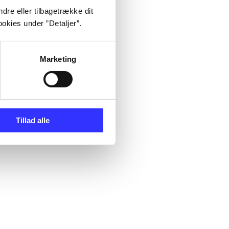
dre eller tilbagetrække dit
okies under ”Detaljer”.
Marketing
Tillad alle