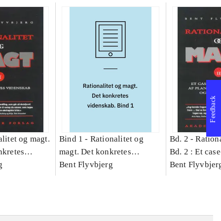
Feedback
litet og magt.
Bind 1 -
Rationalitet og
Bd. 2 -
Rationa
nkretes
magt. Det konkretes
Bd. 2 : Et cas
g
videnskab. Bind 1
Bent Flyvbjerg
studie af plan
Bent Flyvbjer
politik og mod