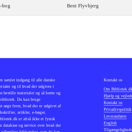
-bog
Bent Flyvbjerg
en samlet indgang til alle danske
Kontakt os
erialer og til hvad der udgives i
Om Bibliotek.d
 bestille materialer og så hente og
Hjælp og vejled
 bibliotek. Du kan bruge
Kontakt os
 at søge frem, hvad der er udgivet af
Privatlivspolitik
sskrifter, artikler, e-bøger,
Leverandører
bliotek.dk er altså ikke et fysisk
English
n database og service over hvad der
Tilgængeligheds
 offentlige biblioteker, som du kan