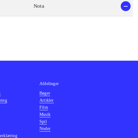
Nota
Afdelinger
k
Bøger
ning
Artikler
Film
Musik
Spil
Noder
erklæring