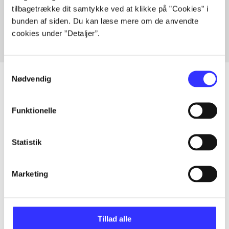
tilbagetrække dit samtykke ved at klikke på ”Cookies” i
Fra
bunden af siden. Du kan læse mere om de anvendte
cookies under ”Detaljer”.
Samtykkevalg
Nødvendig
Artikler
Funktionelle
Alle registrerede artikler fordelt på udgivelser
Statistik
...
Marketing
...
Tillad alle
...