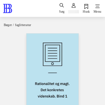
Søg
Log ind
Husk
Menu
Bøger / faglitteratur