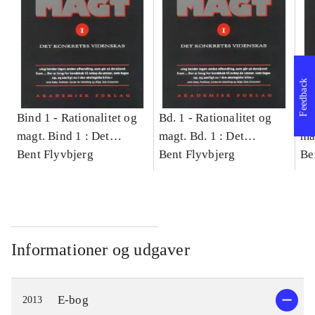
Feedback
Bind 1 -
Rationalitet og
Bd. 1 -
Rationalitet og
Bd
magt. Bind 1 : Det
magt. Bd. 1 : Det
ma
konkretes videnskab
Bent Flyvbjerg
konkretes videnskab
Bent Flyvbjerg
ko
Be
Informationer og udgaver
E-bog
2013