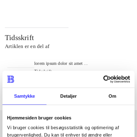
...
...
Tidsskrift
Artiklen er en del af
lorem ipsum dolor sit amet ...
Tidsskrift
Artiklerne i
handler ofte om
Samtykke
Detaljer
Om
Hjemmesiden bruger cookies
Vi bruger cookies til besøgsstatistik og optimering af
Artikler med samme emner
brugervenlighed. Du kan til enhver tid ændre eller