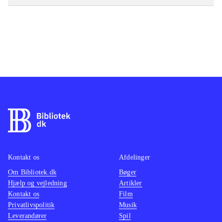
Kontakt os
Afdelinger
Om Bibliotek.dk
Bøger
Hjælp og vejledning
Artikler
Kontakt os
Film
Privatlivspolitik
Musik
Leverandører
Spil