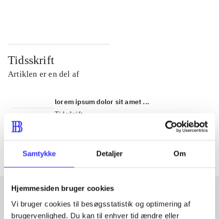
...
...
Tidsskrift
Artiklen er en del af
lorem ipsum dolor sit amet ...
Tidsskrift
Artiklerne i
handler ofte om
Samtykke
Detaljer
Om
Hjemmesiden bruger cookies
Vi bruger cookies til besøgsstatistik og optimering af
Artikler med samme emner
brugervenlighed. Du kan til enhver tid ændre eller