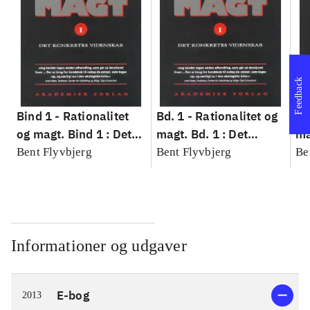
Feedback
Bind 1 -
Rationalitet
Bd. 1 -
Rationalitet og
Bd
og magt. Bind 1 : Det
magt. Bd. 1 : Det
ma
konkretes videnskab
konkretes videnskab
ko
Bent Flyvbjerg
Bent Flyvbjerg
Be
Informationer og udgaver
E-bog
2013