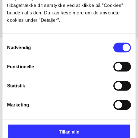
tilbagetrække dit samtykke ved at klikke på ”Cookies” i
Fra
bunden af siden. Du kan læse mere om de anvendte
cookies under ”Detaljer”.
Samtykkevalg
Nødvendig
Artikler
Funktionelle
Alle registrerede artikler fordelt på udgivelser
Statistik
...
Marketing
...
Tillad alle
...