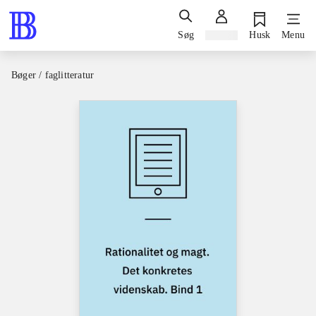
Søg
Log ind
Husk
Menu
Bøger / faglitteratur