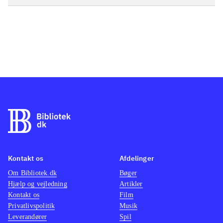
Kontakt os
Afdelinger
Om Bibliotek.dk
Bøger
Hjælp og vejledning
Artikler
Kontakt os
Film
Privatlivspolitik
Musik
Leverandører
Spil