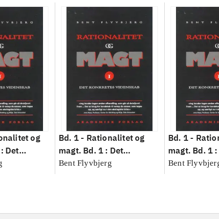
onalitet og
Bd. 1 -
Rationalitet og
Bd. 1 -
Ratio
: Det
magt. Bd. 1 : Det
magt. Bd. 1 :
idenskab
konkretes videnskab
konkretes v
g
Bent Flyvbjerg
Bent Flyvbjer