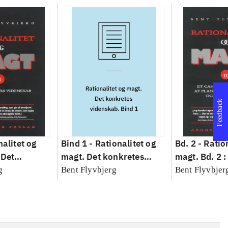
Feedback
nalitet og
Bind 1 -
Rationalitet og
Bd. 2 -
Ratio
 Det
magt. Det konkretes
magt. Bd. 2 :
idenskab
videnskab. Bind 1
baseret studi
g
Bent Flyvbjerg
Bent Flyvbjer
planlægning,
modernitet