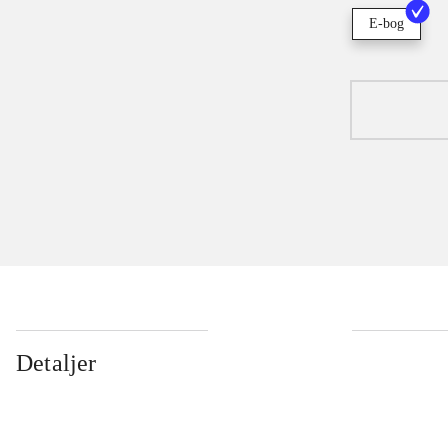
E-bog
Detaljer
...
...
...