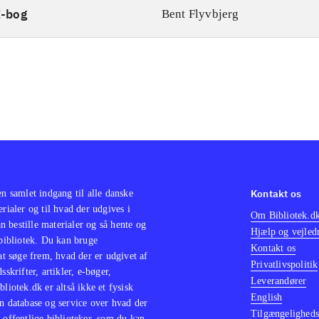
E-bog
Bent Flyvbjerg
Kontakt os
en samlet indgang til alle danske
erialer og til hvad der udgives i
Om Bibliotek.d
 bestille materialer og så hente og
Hjælp og vejled
 bibliotek. Du kan bruge
Kontakt os
 at søge frem, hvad der er udgivet af
Privatlivspolitik
sskrifter, artikler, e-bøger,
Leverandører
bliotek.dk er altså ikke et fysisk
English
n database og service over hvad der
Tilgængeligheds
 offentlige biblioteker, som du kan