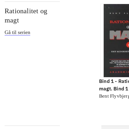
Rationalitet og
magt
Gå til serien
Bind 1 -
Rati
magt. Bind 1 
konkretes v
Bent Flyvbjer