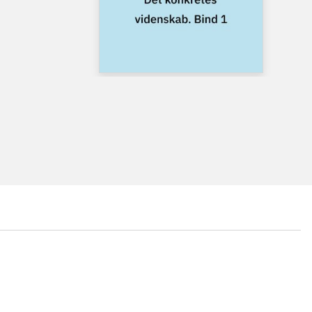
...
...