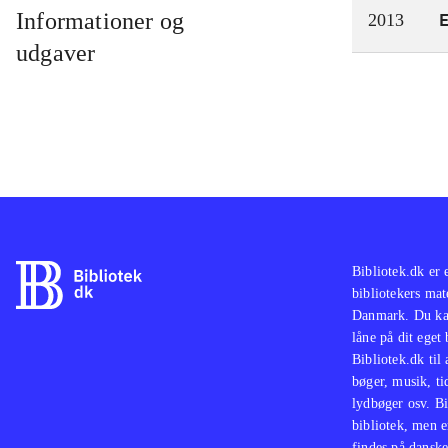
Informationer og
2013
udgaver
Bibliotek.dk er 
bibliotekers mat
Danmark. Du kan
låne på dit eget
Bibliotek.dk til
bøger, musik, tid
lydbøger osv. Bi
bibliotek, men e
findes på danske