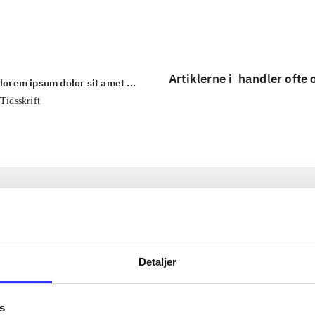
...
Artiklerne i
handler ofte
lorem ipsum dolor sit amet ...
Tidsskrift
Detaljer
s