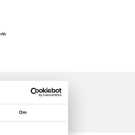
 om
Om