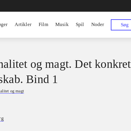
øger
Artikler
Film
Musik
Spil
Noder
Søg
nalitet og magt. Det konkre
skab. Bind 1
alitet og magt
rg