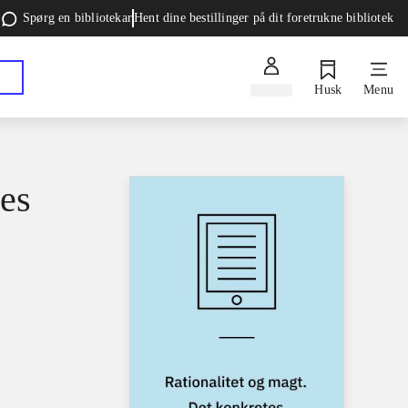
Spørg en bibliotekar
Hent dine bestillinger på dit foretrukne bibliotek
Log ind
Husk
Menu
tes