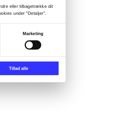
dre eller tilbagetrække dit
okies under ”Detaljer”.
Marketing
Tillad alle