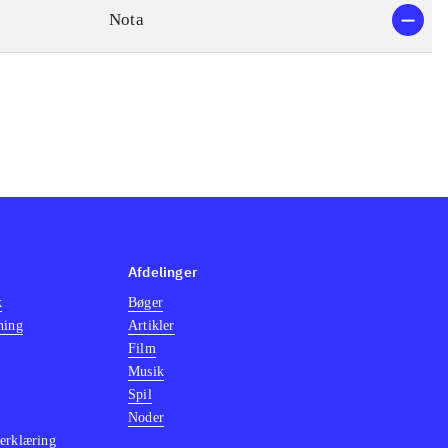
Nota
Afdelinger
k
Bøger
ning
Artikler
Film
Musik
Spil
Noder
erklæring