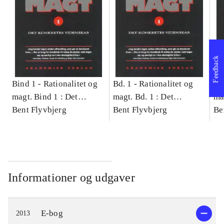
Feedback
Bind 1 -
Rationalitet og
Bd. 1 -
Rationalitet og
Bd
magt. Bind 1 : Det
magt. Bd. 1 : Det
ma
konkretes videnskab
Bent Flyvbjerg
konkretes videnskab
Bent Flyvbjerg
ko
Be
Informationer og udgaver
E-bog
2013