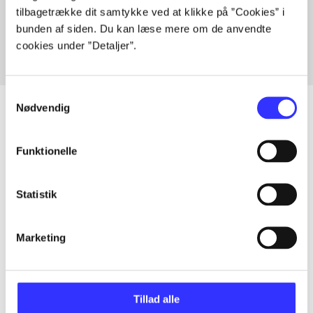
tilbagetrække dit samtykke ved at klikke på ”Cookies” i
Fra
bunden af siden. Du kan læse mere om de anvendte
cookies under ”Detaljer”.
Samtykkevalg
Nødvendig
Artikler
Funktionelle
Alle registrerede artikler fordelt på udgivelser
Statistik
...
Marketing
...
Tillad alle
...