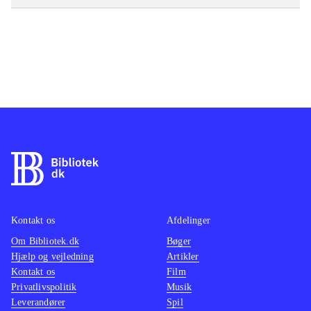
Kontakt os
Afdelinger
Om Bibliotek.dk
Bøger
Hjælp og vejledning
Artikler
Kontakt os
Film
Privatlivspolitik
Musik
Leverandører
Spil