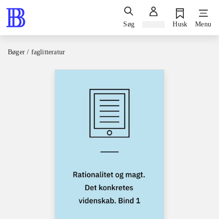
Søg
Log ind
Husk
Menu
Bøger / faglitteratur