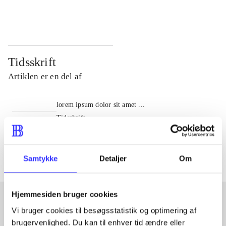
...
...
Tidsskrift
Artiklen er en del af
lorem ipsum dolor sit amet ...
Tidsskrift
Artiklerne i
handler ofte om
Samtykke
Detaljer
Om
Hjemmesiden bruger cookies
Vi bruger cookies til besøgsstatistik og optimering af
Artikler med samme emner
brugervenlighed. Du kan til enhver tid ændre eller