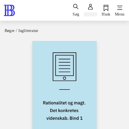
Søg
Log ind
Husk
Menu
Bøger / faglitteratur