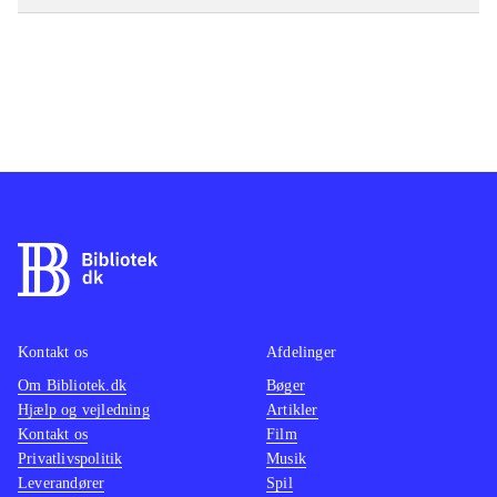
Kontakt os
Afdelinger
Om Bibliotek.dk
Bøger
Hjælp og vejledning
Artikler
Kontakt os
Film
Privatlivspolitik
Musik
Leverandører
Spil