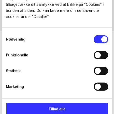
tilbagetrække dit samtykke ved at klikke på ”Cookies” i
Fra
bunden af siden. Du kan læse mere om de anvendte
cookies under ”Detaljer”.
Samtykkevalg
Nødvendig
Artikler
Funktionelle
Alle registrerede artikler fordelt på udgivelser
Statistik
...
Marketing
...
Tillad alle
...