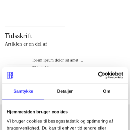
...
...
Tidsskrift
Artiklen er en del af
lorem ipsum dolor sit amet ...
Tidsskrift
Artiklerne i
handler ofte om
Samtykke
Detaljer
Om
Hjemmesiden bruger cookies
Vi bruger cookies til besøgsstatistik og optimering af
Artikler med samme emner
brugervenlighed. Du kan til enhver tid ændre eller