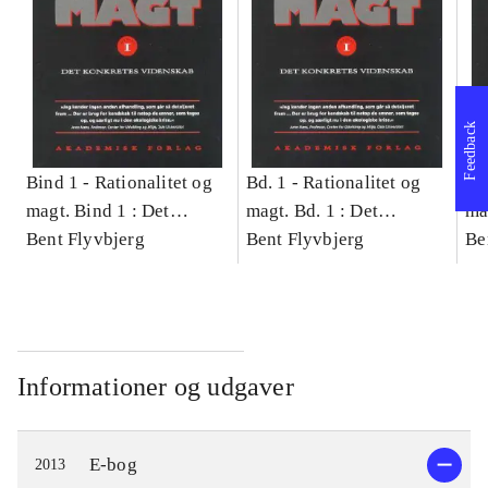
Feedback
Bind 1 -
Rationalitet og
Bd. 1 -
Rationalitet og
Bd
magt. Bind 1 : Det
magt. Bd. 1 : Det
ma
konkretes videnskab
Bent Flyvbjerg
konkretes videnskab
Bent Flyvbjerg
ko
Be
Informationer og udgaver
E-bog
2013