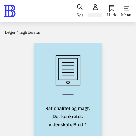
Søg
Log ind
Husk
Menu
Bøger / faglitteratur