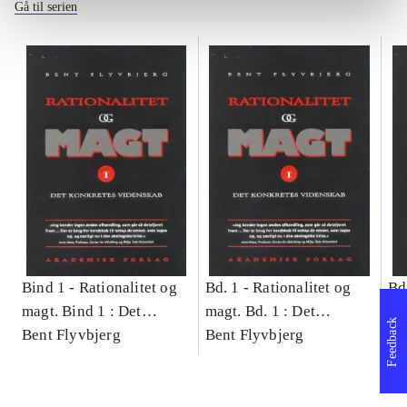
Gå til serien
Bind 1 -
Rationalitet og
Bd. 1 -
Rationalitet og
Bd
magt. Bind 1 : Det
magt. Bd. 1 : Det
ma
Feedback
konkretes videnskab
Bent Flyvbjerg
konkretes videnskab
Bent Flyvbjerg
ko
Be